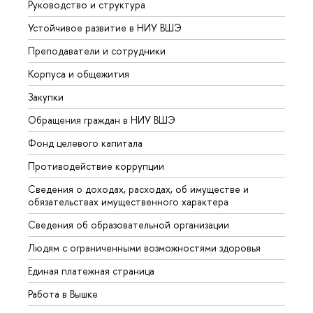
Руководство и структура
Довуз
Устойчивое развитие в НИУ ВШЭ
Олим
Преподаватели и сотрудники
Прием
Корпуса и общежития
Вышк
Закупки
Прием
Обращения граждан в НИУ ВШЭ
Аспир
Фонд целевого капитала
Допол
Противодействие коррупции
Центр
Сведения о доходах, расходах, об имуществе и
Бизне
обязательствах имущественного характера
Образ
Сведения об образовательной организации
Обрат
Людям с ограниченными возможностями здоровья
Единая платежная страница
Работа в Вышке