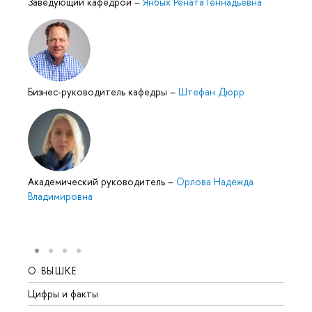
Заведующий кафедрой
–
Янбых Рената Геннадьевна
Бизнес-руководитель кафедры
–
Штефан Дюрр
Академический руководитель
–
Орлова Надежда
Владимировна
О ВЫШКЕ
ОБР
Цифры и факты
Лице