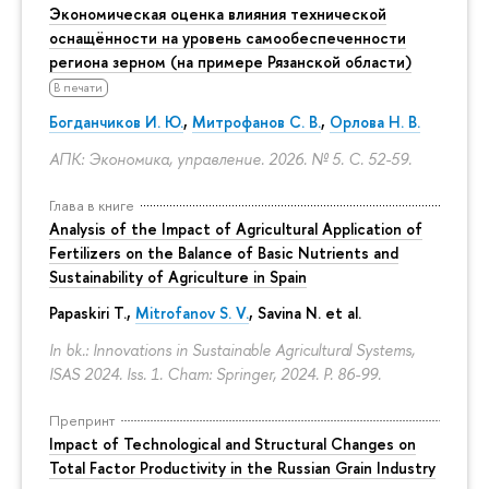
Экономическая оценка влияния технической
оснащённости на уровень самообеспеченности
региона зерном (на примере Рязанской области)
В печати
Богданчиков И. Ю.
,
Митрофанов С. В.
,
Орлова Н. В.
АПК: Экономика, управление. 2026. № 5.
С. 52-59.
Глава в книге
Analysis of the Impact of Agricultural Application of
Fertilizers on the Balance of Basic Nutrients and
Sustainability of Agriculture in Spain
Papaskiri T.,
Mitrofanov S. V.
, Savina N. et al.
In bk.: Innovations in Sustainable Agricultural Systems,
ISAS 2024. Iss. 1. Cham: Springer, 2024.
P. 86-99.
Препринт
Impact of Technological and Structural Changes on
Total Factor Productivity in the Russian Grain Industry