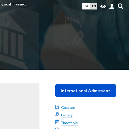
hysical Training,
РУС
EN
International Admissions
Courses
Faculty
Timetable