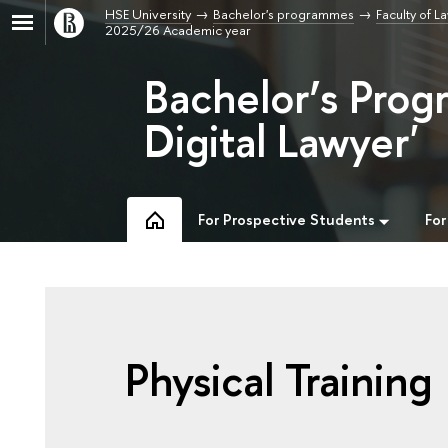
HSE University
Bachelor's programmes
Faculty of L
2025/26 Academic year
Bachelor’s Prog
Digital Lawyer'
For Prospective Students
For
Physical Training