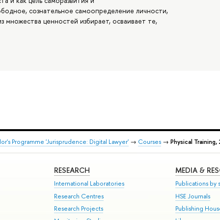
а и как цель саморазвития и
ободное, сознательное самоопределение личности,
из множества ценностей избирает, осваивает те,
or's Programme 'Jurisprudence: Digital Lawyer'
→
Courses
→
Physical Trainin
RESEARCH
MEDIA & RE
International Laboratories
Publications by s
Research Centres
HSE Journals
Research Projects
Publishing Hou