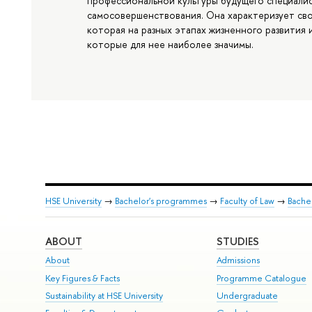
профессиональной культуры будущего специалист
самосовершенствования. Она характеризует св
которая на разных этапах жизненного развития 
которые для нее наиболее значимы.
HSE University
→
Bachelor's programmes
→
Faculty of Law
→
Bachel
ABOUT
STUDIES
About
Admissions
Key Figures & Facts
Programme Catalogue
Sustainability at HSE University
Undergraduate