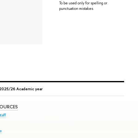
To be used only for spelling or
punctuation mistakes.
g, 2025/26 Academic year
SOURCES
taff
se