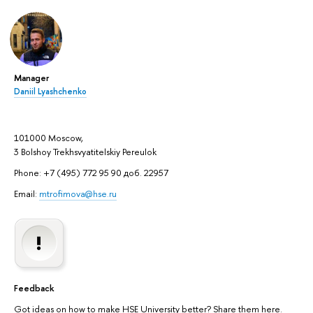
Manager
Daniil Lyashchenko
101000 Moscow,
3 Bolshoy Trekhsvyatitelskiy Pereulok
Phone: +7 (495) 772 95 90 доб. 22957
Email:
mtrofimova@hse.ru
Feedback
Got ideas on how to make HSE University better? Share them here.