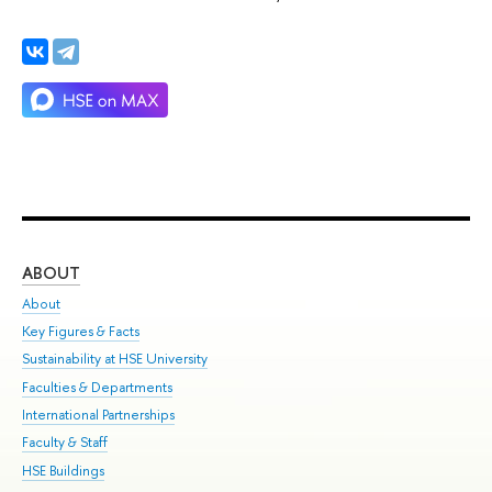
ABOUT
ST
About
Adm
Key Figures & Facts
Pr
Sustainability at HSE University
Un
Faculties & Departments
Gr
International Partnerships
Ex
Faculty & Staff
Su
HSE Buildings
Sem