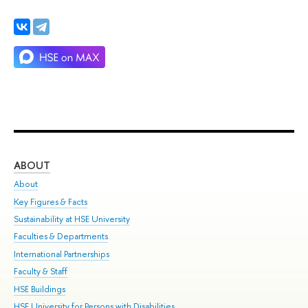
ABOUT
ST
About
Adm
Key Figures & Facts
Pr
Sustainability at HSE University
Un
Faculties & Departments
Gr
International Partnerships
Ex
Faculty & Staff
Su
HSE Buildings
Sem
HSE University for Persons with Disabilities
Bus