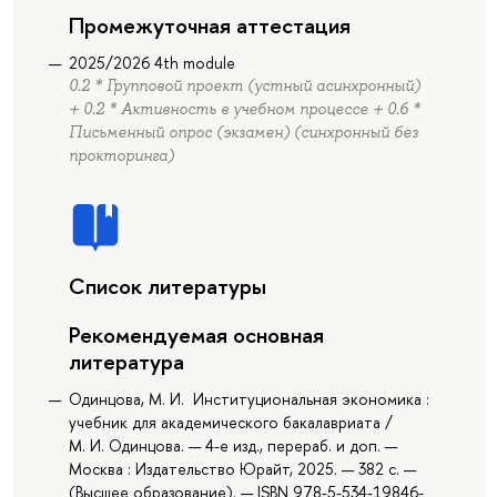
Промежуточная аттестация
2025/2026 4th module
0.2 * Групповой проект (устный асинхронный)
+ 0.2 * Активность в учебном процессе + 0.6 *
Письменный опрос (экзамен) (синхронный без
прокторинга)
Список литературы
Рекомендуемая основная
литература
Одинцова, М. И. Институциональная экономика :
учебник для академического бакалавриата /
М. И. Одинцова. — 4-е изд., перераб. и доп. —
Москва : Издательство Юрайт, 2025. — 382 с. —
(Высшее образование). — ISBN 978-5-534-19846-