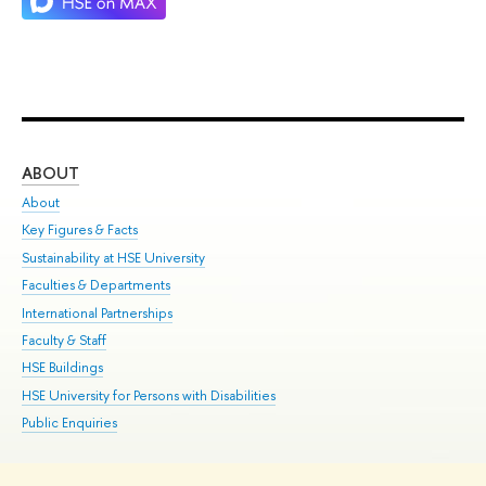
ABOUT
ST
About
Adm
Key Figures & Facts
Pr
Sustainability at HSE University
Un
Faculties & Departments
Gr
International Partnerships
Ex
Faculty & Staff
Su
HSE Buildings
Sem
HSE University for Persons with Disabilities
Bus
Public Enquiries