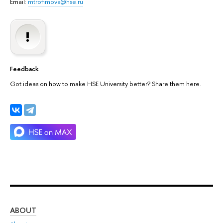
Email:
mtrofimova@hse.ru
Feedback
Got ideas on how to make HSE University better? Share them here.
ABOUT
ST