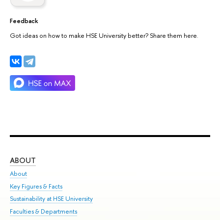
Feedback
Got ideas on how to make HSE University better? Share them here.
ABOUT
ST
About
Adm
Key Figures & Facts
Pr
Sustainability at HSE University
Un
Faculties & Departments
Gr