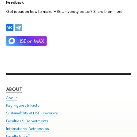
Feedback
Got ideas on how to make HSE University better? Share them here.
ABOUT
ST
About
Adm
Key Figures & Facts
Pr
Sustainability at HSE University
Un
Faculties & Departments
Gr
International Partnerships
Ex
Faculty & Staff
Su