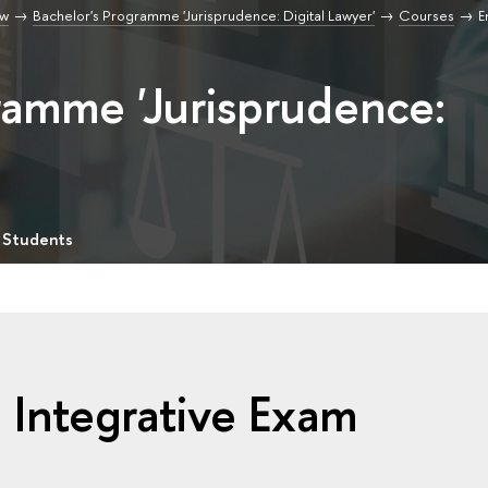
aw
Bachelor's Programme 'Jurisprudence: Digital Lawyer'
Courses
E
ramme 'Jurisprudence:
 Students
 Integrative Exam