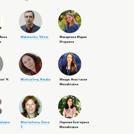
Анна
Makarenko, Viktor
Макаркина Мария
а
Игоревна
bov' N.
Mishustina, Natalia
Мищук Анастасия
Михайловна
atyana
Mostacheva, Elena
Наумова Екатерина
Y.
Михайловна