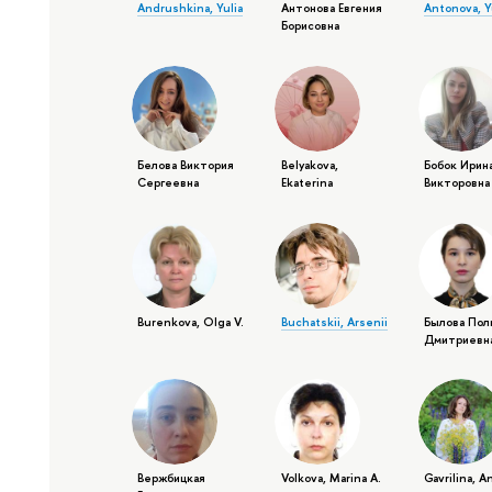
Andrushkina, Yulia
Антонова Евгения
Antonova, Y
Борисовна
Белова Виктория
Belyakova,
Бобок Ирин
Сергеевна
Ekaterina
Викторовна
Burenkova, Olga V.
Buchatskii, Arsenii
Былова Пол
Дмитриевн
Вержбицкая
Volkova, Marina A.
Gavrilina, A