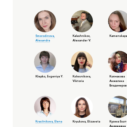
Smorodinova,
Kalashnikov,
Kamenskaya
Alexandra
Alexander V.
Klepko, Evgeniya Y.
Kolesnikova,
Колмакова
Viktoria
Анжелика
Владимиров
Krasilnikova, Elena
Kryukova, Elizaveta
Кузина Ека
Андреевна