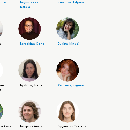
uliya
Bagrintseva,
Baranova, Tatyana
Natalya
а
Borodkina, Elena
Bukina, Irina Y.
ина
Bystrova, Elena
Vasilyeva, Evgenia
а
nastasia
Говорина Елена
Гордиенко Татьяна