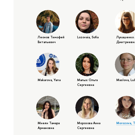
Леонов Тимофей
Lozovaia, Sofia
Лукашенко 
Витальевич
Дмитриевн
Makarova, Yana
Малых Ольга
Maslova, Lu
Сергеевна
Мнеян Тамара
Морозова Анна
Morozova, T
Армановна
Сергеевна