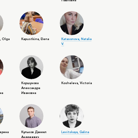
, Olga
Kapustkina, Elena
Katasonova, Natalia
V.
Коршунова
Kosheleva, Victoria
Александра
на
Ивановна
терина
Кульков Даниил
Levitskaya, Galina
Андреевич