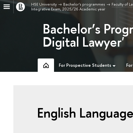
HSE University
Bachelor's programmes
Faculty of L
Integrative Exam, 2025/26 Academic year
Bachelor’s Prog
Digital Lawyer'
For Prospective Students
For
English Language