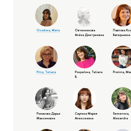
Ovodova, Maria
Овчинникова
Павлова Кс
Алёна Дмитриевна
Валерьевна
Pitra, Tatiana
Pospelova, Tatiana
Pronina, Mar
B.
Романова Дарья
Саулина Мария
Semenova,
Максимовна
Алексеевна
Alexandra