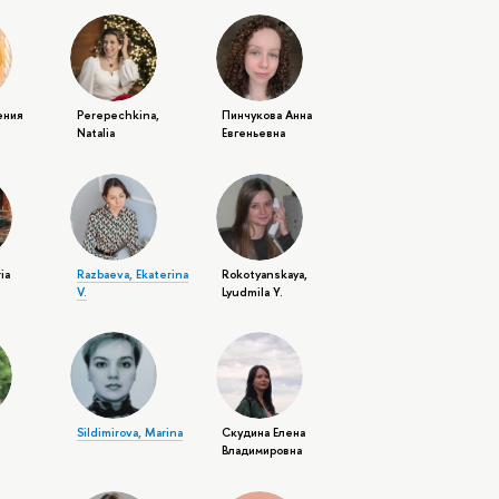
ения
Perepechkina,
Пинчукова Анна
Natalia
Евгеньевна
ia
Razbaeva, Ekaterina
Rokotyanskaya,
V.
Lyudmila Y.
Sildimirova, Marina
Скудина Елена
Владимировна