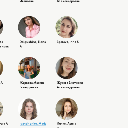
Ивановна
Александровна
ва
Dolgushina, Elena
Egorova, Inna S.
и кызы
A.
 A.
Жаркова Марина
Жукова Виктория
Геннадьевна
Александровна
vara A.
Ivanchenko, Maria
Иллюк Арина
Павловна