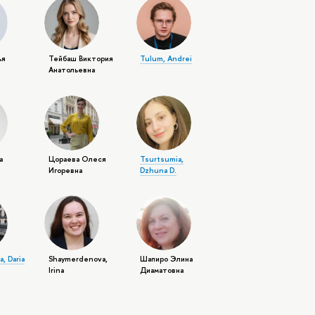
ья
Тейбаш Виктория
Tulum, Andrei
Анатольевна
а
Цораева Олеся
Tsurtsumia,
Игоревна
Dzhuna D.
, Daria
Shaymerdenova,
Шапиро Элина
Irina
Диаматовна