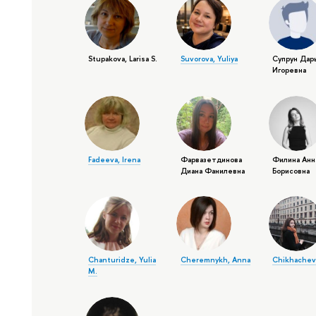
Stupakova, Larisa S.
Suvorova, Yuliya
Супрун Дар
Игоревна
Fadeeva, Irena
Фарвазетдинова
Филина Анн
Диана Фанилевна
Борисовна
Chanturidze, Yulia
Cheremnykh, Anna
Chikhacheva
M.