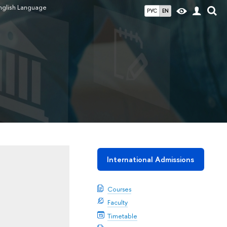
nglish Language
РУС
EN
International Admissions
Courses
Faculty
Timetable