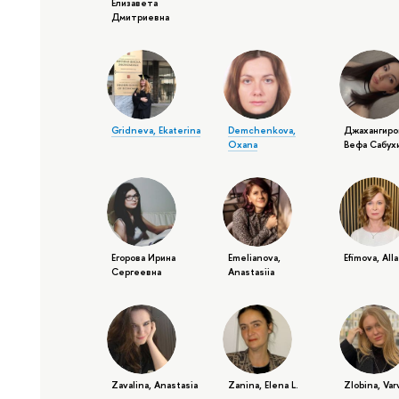
Елизавета
Дмитриевна
Gridneva, Ekaterina
Demchenkova,
Джахангиро
Oxana
Вефа Сабух
Егорова Ирина
Emelianova,
Efimova, Alla
Сергеевна
Anastasiia
Zavalina, Anastasia
Zanina, Elena L.
Zlobina, Var