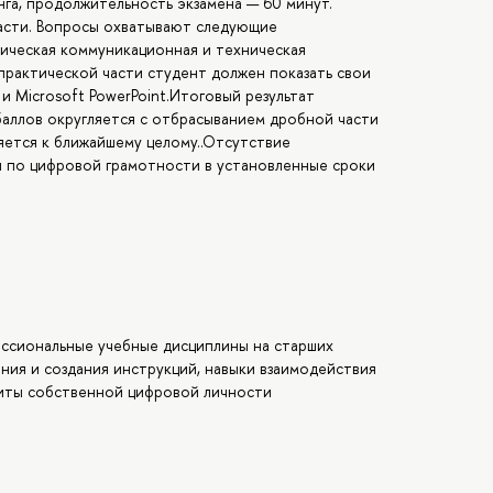
га, продолжительность экзамена — 60 минут.
части. Вопросы охватывают следующие
ическая коммуникационная и техническая
практической части студент должен показать свои
 и Microsoft PowerPoint.Итоговый результат
баллов округляется с отбрасыванием дробной части
ляется к ближайшему целому..Отсутствие
и по цифровой грамотности в установленные сроки
ессиональные учебные дисциплины на старших
ения и создания инструкций, навыки взаимодействия
щиты собственной цифровой личности