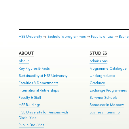
HSE University
→
Bachelor's programmes
→
Faculty of Law
→
Bachel
ABOUT
STUDIES
About
Admissions
Key Figures & Facts
Programme Catalogue
Sustainability at HSE University
Undergraduate
Faculties & Departments
Graduate
International Partnerships
Exchange Programmes
Faculty & Staff
Summer Schools
HSE Buildings
Semester in Moscow
HSE University for Persons with
Business Internship
Disabilities
Public Enquiries