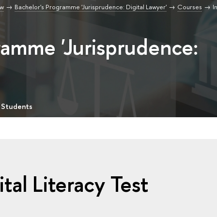
aw
Bachelor's Programme 'Jurisprudence: Digital Lawyer'
Courses
I
ramme 'Jurisprudence:
 Students
tal Literacy Test