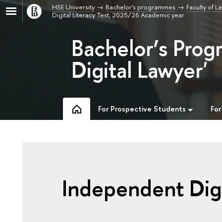
HSE University
Bachelor's programmes
Faculty of L
Digital Literacy Test, 2025/26 Academic year
Bachelor’s Prog
Digital Lawyer'
For Prospective Students
For
Independent Digi