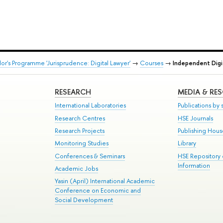
or's Programme 'Jurisprudence: Digital Lawyer'
→
Courses
→
Independent Digi
RESEARCH
MEDIA & RE
International Laboratories
Publications by s
Research Centres
HSE Journals
Research Projects
Publishing Hou
Monitoring Studies
Library
Conferences & Seminars
HSE Repository
Information
Academic Jobs
Yasin (April) International Academic
Conference on Economic and
Social Development