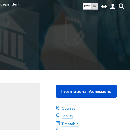
ndependent
РУС
EN
International Admissions
Courses
Faculty
Timetable