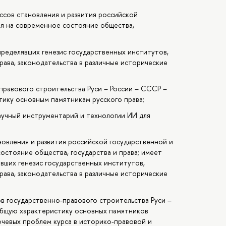
ссов становления и развития российской
ия на современное состояние общества,
пределявших генезис государственных институтов,
рава, законодательства в различные исторические
правового строительства Руси – России – СССР –
ику основным памятникам русского права;
учный инструментарий и технологии ИИ для
новления и развития российской государственной и
остояние общества, государства и права; имеет
явших генезис государственных институтов,
рава, законодательства в различные исторические
ов государственно-правового строительства Руси –
общую характеристику основных памятников
ючевых проблем курса в историко-правовой и