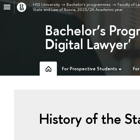
HSE University
Bachelor's programmes
Faculty of L
State and Law of Russia, 2025/26 Academic year
Bachelor’s Prog
Digital Lawyer'
For Prospective Students
For
History of the St