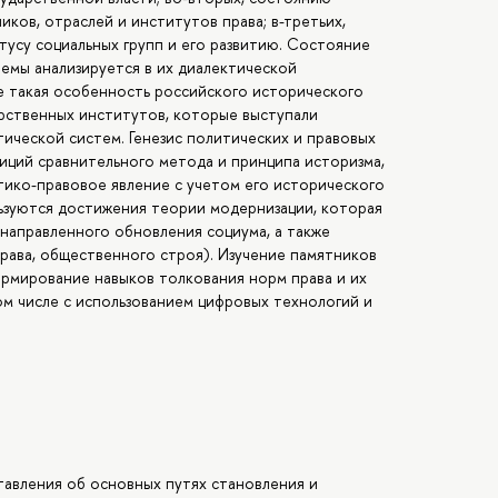
ков, отраслей и институтов права; в-третьих,
тусу социальных групп и его развитию. Состояние
емы анализируется в их диалектической
е такая особенность российского исторического
арственных институтов, которые выступали
ической систем. Генезис политических и правовых
зиций сравнительного метода и принципа историзма,
тико-правовое явление с учетом его исторического
льзуются достижения теории модернизации, которая
направленного обновления социума, а также
права, общественного строя). Изучение памятников
формирование навыков толкования норм права и их
ом числе с использованием цифровых технологий и
авления об основных путях становления и