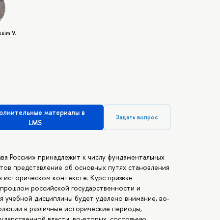
sim V.
олнительные материалы в
Задать вопрос
LMS
ава России» принадлежит к числу фундаментальных
тов представление об основных путях становления
 в историческом контексте. Курс призван
 прошлом российской государственности и
ия учебной дисциплины будет уделено внимание, во-
волюции в различные исторические периоды,
сударственной власти; во-вторых, состоянию