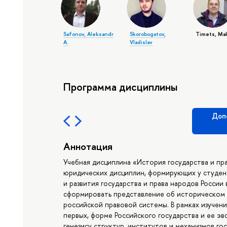
Safonov, Aleksandr
Skorobogatov,
Timets, Mak
A.
Vladislav
Программа дисциплины
Доп
Аннотация
Учебная дисциплина «История государства и пр
юридических дисциплин, формирующих у студен
и развития государства и права народов России
сформировать представление об историческом
российской правовой системы. В рамках изучен
первых, форме Российского государства и ее э
генезису структур, институтов и механизмов го