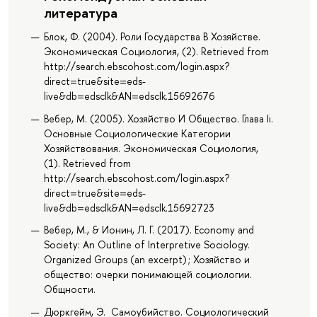
литература
Блок, Ф. (2004). Роли Государства В Хозяйстве.
Экономическая Социология, (2). Retrieved from
http://search.ebscohost.com/login.aspx?
direct=true&site=eds-
live&db=edsclk&AN=edsclk.15692676
Вебер, М. (2005). Хозяйство И Общество. Глава Ii.
Основные Социологические Категории
Хозяйствования. Экономическая Социология,
(1). Retrieved from
http://search.ebscohost.com/login.aspx?
direct=true&site=eds-
live&db=edsclk&AN=edsclk.15692723
Вебер, М., & Ионин, Л. Г. (2017). Economy and
Society: An Outline of Interpretive Sociology.
Organized Groups (an excerpt) ; Хозяйство и
общество: очерки понимающей социологии.
Общности.
Дюркгейм, Э. Самоубийство. Социологический