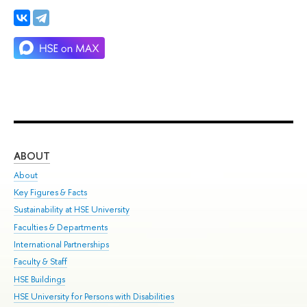
ABOUT
ST
About
Adm
Key Figures & Facts
Pr
Sustainability at HSE University
Un
Faculties & Departments
Gr
International Partnerships
Ex
Faculty & Staff
Su
HSE Buildings
Sem
HSE University for Persons with Disabilities
Bus