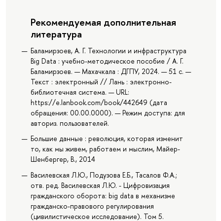
Рекомендуемая дополнительная
литература
Баламирзоев, А. Г. Технологии и инфраструктура
Big Data : учебно-методическое пособие / А. Г.
Баламирзоев. — Махачкала : ДГПУ, 2024. — 51 с. —
Текст : электронный // Лань : электронно-
библиотечная система. — URL:
https://e.lanbook.com/book/442649 (дата
обращения: 00.00.0000). — Режим доступа: для
авториз. пользователей.
Большие данные : революция, которая изменит
то, как мы живем, работаем и мыслим, Майер-
Шенбергер, В., 2014
Василевская Л.Ю., Подузова Е.Б., Тасалов Ф.А.;
отв. ред. Василевская Л.Ю. - Цифровизация
гражданского оборота: big data в механизме
гражданско-правового регулирования
(цивилистическое исследование). Том 5.