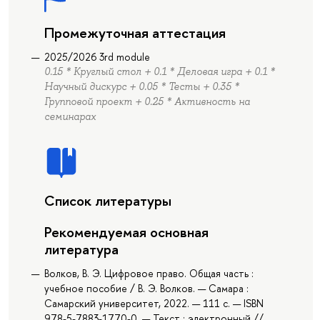
Промежуточная аттестация
2025/2026 3rd module
0.15 * Круглый стол + 0.1 * Деловая игра + 0.1 *
Научный дискурс + 0.05 * Тесты + 0.35 *
Групповой проект + 0.25 * Активность на
семинарах
Список литературы
Рекомендуемая основная
литература
Волков, В. Э. Цифровое право. Общая часть :
учебное пособие / В. Э. Волков. — Самара :
Самарский университет, 2022. — 111 с. — ISBN
978-5-7883-1770-0. — Текст : электронный //