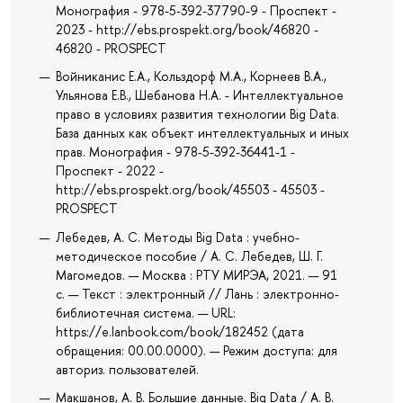
Монография - 978-5-392-37790-9 - Проспект -
2023 - http://ebs.prospekt.org/book/46820 -
46820 - PROSPECT
Войниканис Е.А., Кольздорф М.А., Корнеев В.А.,
Ульянова Е.В., Шебанова Н.А. - Интеллектуальное
право в условиях развития технологии Big Data.
База данных как объект интеллектуальных и иных
прав. Монография - 978-5-392-36441-1 -
Проспект - 2022 -
http://ebs.prospekt.org/book/45503 - 45503 -
PROSPECT
Лебедев, А. С. Методы Big Data : учебно-
методическое пособие / А. С. Лебедев, Ш. Г.
Магомедов. — Москва : РТУ МИРЭА, 2021. — 91
с. — Текст : электронный // Лань : электронно-
библиотечная система. — URL:
https://e.lanbook.com/book/182452 (дата
обращения: 00.00.0000). — Режим доступа: для
авториз. пользователей.
Макшанов, А. В. Большие данные. Big Data / А. В.