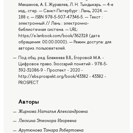
Макшанов, А. Е. Журавлев, Л. Н. Тындыкарь. — 4-е
изд., стер. — Санкт-Петербург : Лань, 2024. —
188 с. — ISBN 978-5-507-47346-5. — Текст :
электронный // Лань : электронно-
библиотечная система. — URL:
https://e.lanbook.com/book/362318 (дата
обращения: 00.00.0000). — Режим доступа: для
авториз. пользователей.
Под общ. ред. Блажеева В.В., Егоровой М.А. -
Цифровое право. Глоссарий понятий - 978-5-
392-31086-9 - Проспект - 2020 -
http://ebs.prospekt.org/book/43382 - 43382 -
PROSPECT
Авторы
Жирнова Наталья Александровна
Лескина Элеонора Игоревна
Арутюнова Тамара Робертовна