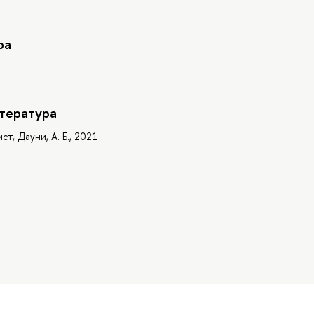
ра
тература
т, Дауни, А. Б., 2021