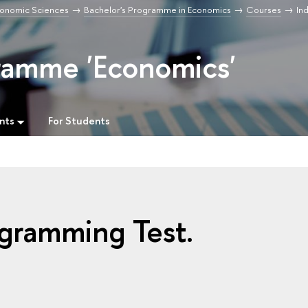
Economic Sciences
Bachelor's Programme in Economics
Courses
In
ramme 'Economics'
nts
For Students
gramming Test.