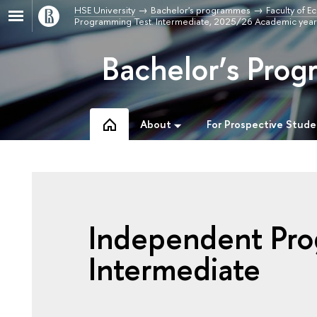
HSE University
Bachelor's programmes
Faculty of 
Programming Test. Intermediate, 2025/26 Academic year
Bachelor’s Prog
About
For Prospective Stude
Independent Pro
Intermediate