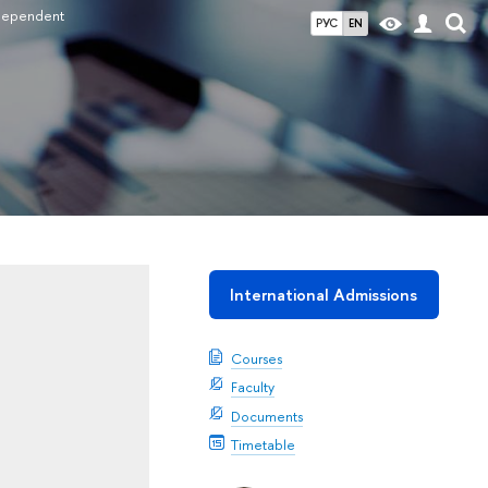
dependent
РУС
EN
International Admissions
Courses
Faculty
Documents
Timetable