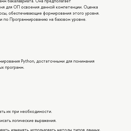
амм бакалавриата. Она предполагает
ня для ОП освоения данной компетенции. Оценка
урсы, обеспечивающие формирования этого уровня.
и по Программированию на базовом уровне.
мирования Python, достаточными для понимания
ых программ.
ать их при необходимости.
исать логические выражения.
вать, изменять, использовать методы типов данных.