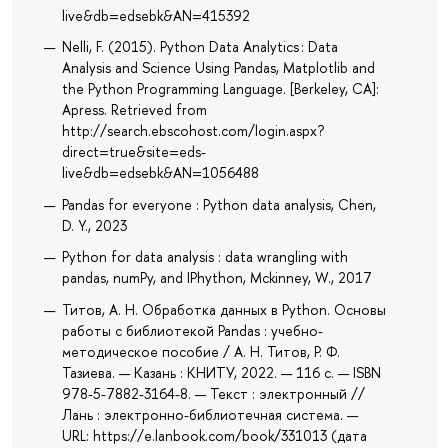
live&db=edsebk&AN=415392
Nelli, F. (2015). Python Data Analytics : Data
Analysis and Science Using Pandas, Matplotlib and
the Python Programming Language. [Berkeley, CA]:
Apress. Retrieved from
http://search.ebscohost.com/login.aspx?
direct=true&site=eds-
live&db=edsebk&AN=1056488
Pandas for everyone : Python data analysis, Chen,
D. Y., 2023
Python for data analysis : data wrangling with
pandas, numPy, and IPhython, Mckinney, W., 2017
Титов, А. Н. Обработка данных в Python. Основы
работы с библиотекой Pandas : учебно-
методическое пособие / А. Н. Титов, Р. Ф.
Тазиева. — Казань : КНИТУ, 2022. — 116 с. — ISBN
978-5-7882-3164-8. — Текст : электронный //
Лань : электронно-библиотечная система. —
URL: https://e.lanbook.com/book/331013 (дата