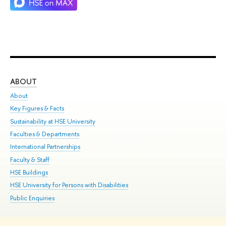
ABOUT
ST
About
Adm
Key Figures & Facts
Pr
Sustainability at HSE University
Un
Faculties & Departments
Gr
International Partnerships
Ex
Faculty & Staff
Su
HSE Buildings
Sem
HSE University for Persons with Disabilities
Bus
Public Enquiries