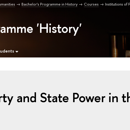
umanities
Bachelor's Programme in History
Courses
Institutions of
ramme 'History'
tudents
arty and State Power in t