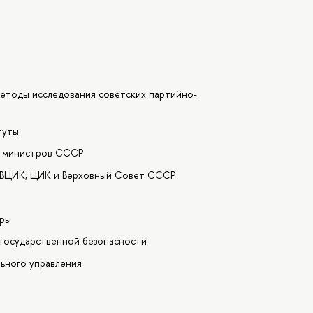
 методы исследования советских партийно-
туты.
т министров СССР
и: ВЦИК, ЦИК и Верховный Совет СССР
уры
 государственной безопасности
льного управления