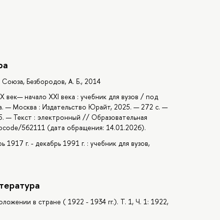
ра
оюза, Безбородов, А. Б., 2014
 век— начало XXI века : учебник для вузов / под
а. — Москва : Издательство Юрайт, 2025. — 272 с. —
5. — Текст : электронный // Образовательная
u/bcode/562111 (дата обращения: 14.01.2026).
1917 г. - декабрь 1991 г. : учебник для вузов,
тература
жении в стране ( 1922 - 1934 гг.). Т. 1, Ч. 1: 1922,