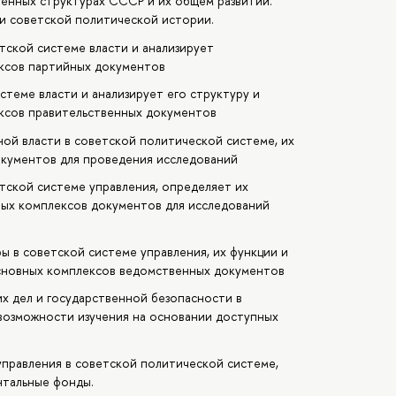
енных структурах СССР и их общем развитии.
и советской политической истории.
тской системе власти и анализирует
ксов партийных документов
стеме власти и анализирует его структуру и
ксов правительственных документов
ой власти в советской политической системе, их
окументов для проведения исследований
тской системе управления, определяет их
ых комплексов документов для исследований
ы в советской системе управления, их функции и
сновных комплексов ведомственных документов
х дел и государственной безопасности в
 возможности изучения на основании доступных
управления в советской политической системе,
нтальные фонды.