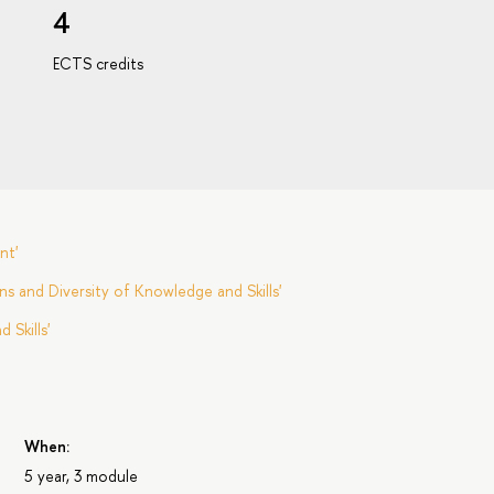
4
ECTS credits
nt'
s and Diversity of Knowledge and Skills'
Skills'
When:
5 year, 3 module