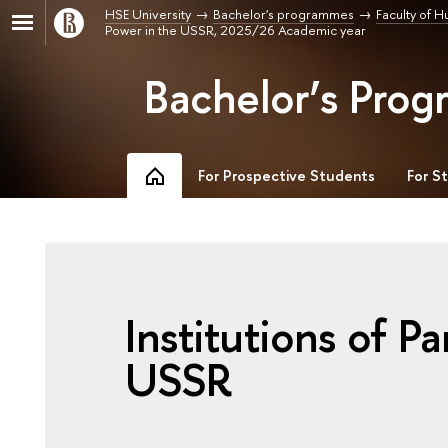
HSE University
Bachelor's programmes
Faculty of H
Power in the USSR, 2025/26 Academic year
Bachelor’s Prog
For Prospective Students
For S
Institutions of P
USSR