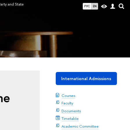
 Party and State
РУС
EN
International Admissions
he
Courses
Faculty
Documents
Timetable
Academic Committee