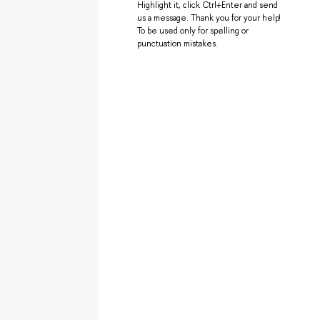
Highlight it, click Ctrl+Enter and send
us a message. Thank you for your help!
To be used only for spelling or
punctuation mistakes.