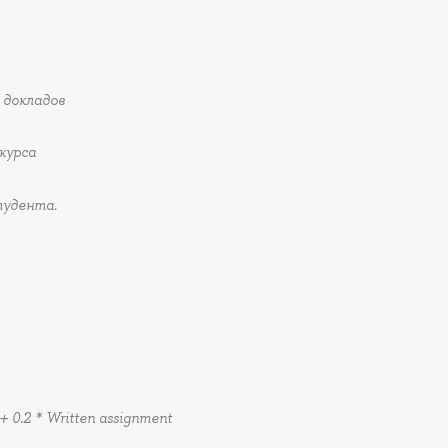
 докладов
курса
тудента.
w + 0.2 * Written assignment