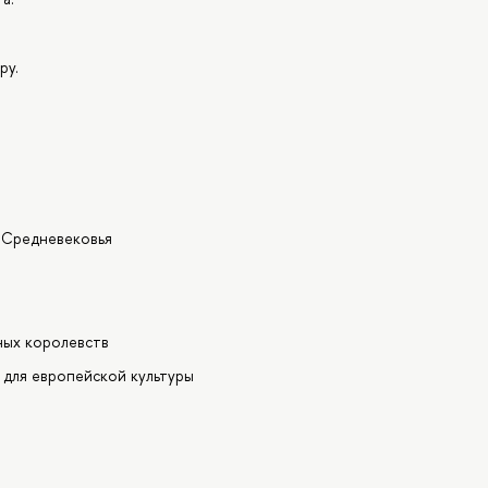
ру.
о Средневековья
ных королевств
 для европейской культуры