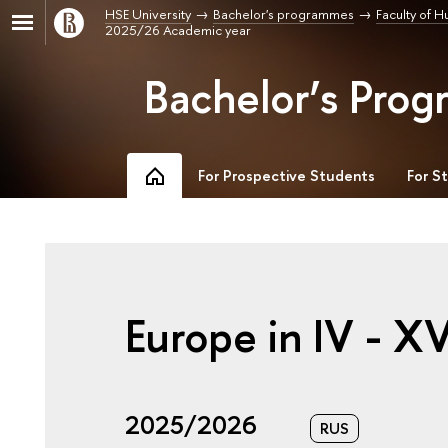
HSE University
Bachelor's programmes
Faculty of H
2025/26 Academic year
Bachelor’s Prog
For Prospective Students
For S
Europe in IV - X
2025/2026
RUS