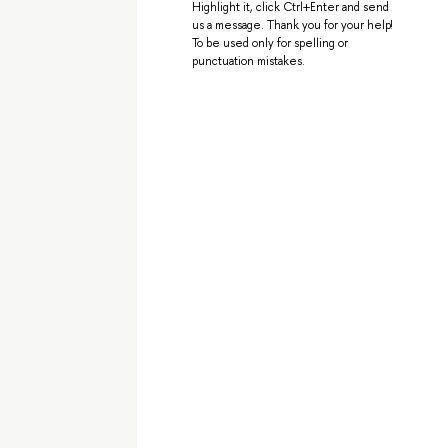
Highlight it, click Ctrl+Enter and send
us a message. Thank you for your help!
To be used only for spelling or
punctuation mistakes.