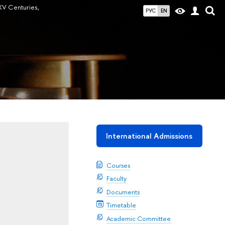
 XV Сenturies,
РУС
EN
International Admissions
Courses
Faculty
Documents
Timetable
Academic Committee