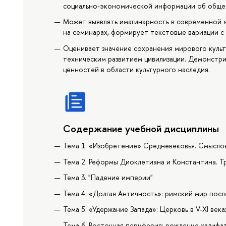
социально-экономической информации об общес
Может выявлять имагинарность в современной м
на семинарах, формирует текстовые вариации с
Оценивает значение сохранения мирового куль
техническим развитием цивилизации. Демонстр
ценностей в области культурного наследия.
Содержание учебной дисциплины
Тема 1. «Изобретение» Средневековья. Смысло
Тема 2. Реформы Диоклетиана и Константина. Тр
Тема 3. "Падение империи"
Тема 4. «Долгая Античность»: римский мир посл
Тема 5. «Удержание Запада»: Церковь в V-XI века
Тема 6. Восточная периферия: рождение халифат