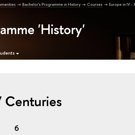
umanities
Bachelor's Programme in History
Courses
Europe in IV -
ramme 'History'
tudents
V Сenturies
6