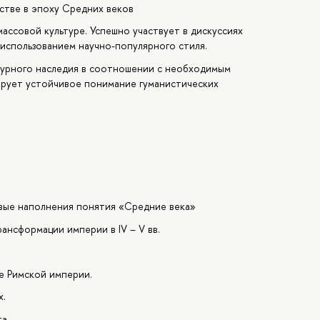
тве в эпоху Средних веков
ассовой культуре. Успешно участвует в дискуссиях
 использованием научно-популярного стиля.
турного наследия в соотношении с необходимым
ирует устойчивое понимание гуманистических
вые наполнения понятия «Средние века»
ансформации империи в IV – V вв.
е Римской империи.
х.
а.