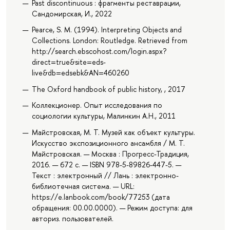
Past discontinuous : фрагменты реставрации,
Сандомирская, И., 2022
Pearce, S. M. (1994). Interpreting Objects and
Collections. London: Routledge. Retrieved from
http://search.ebscohost.com/login.aspx?
direct=true&site=eds-
live&db=edsebk&AN=460260
The Oxford handbook of public history, , 2017
Коллекционер. Опыт исследования по
социологии культуры, Малинкин А.Н., 2011
Майстровская, М. Т. Музей как объект культуры.
Искусство экспозиционного ансамбля / М. Т.
Майстровская. — Москва : Прогресс-Традиция,
2016. — 672 с. — ISBN 978-5-89826-447-5. —
Текст : электронный // Лань : электронно-
библиотечная система. — URL:
https://e.lanbook.com/book/77253 (дата
обращения: 00.00.0000). — Режим доступа: для
авториз. пользователей.