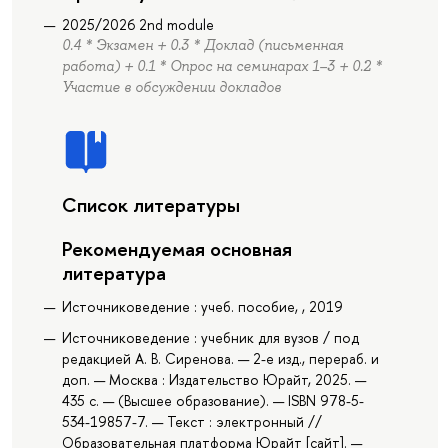
2025/2026 2nd module
0.4 * Экзамен + 0.3 * Доклад (письменная
работа) + 0.1 * Опрос на семинарах 1–3 + 0.2 *
Участие в обсуждении докладов
Список литературы
Рекомендуемая основная
литература
Источниковедение : учеб. пособие, , 2019
Источниковедение : учебник для вузов / под
редакцией А. В. Сиренова. — 2-е изд., перераб. и
доп. — Москва : Издательство Юрайт, 2025. —
435 с. — (Высшее образование). — ISBN 978-5-
534-19857-7. — Текст : электронный //
Образовательная платформа Юрайт [сайт]. —