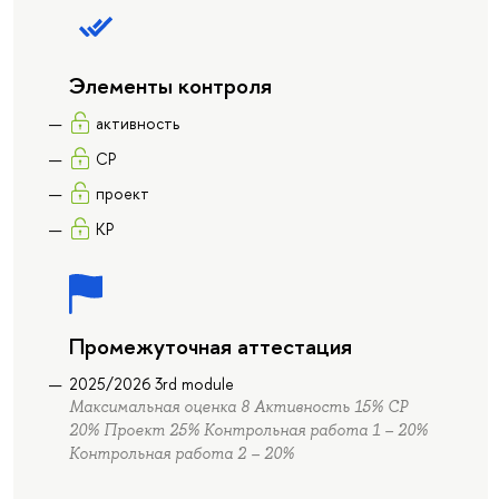
Элементы контроля
активность
СР
проект
КР
Промежуточная аттестация
2025/2026 3rd module
Максимальная оценка 8 Активность 15% СР
20% Проект 25% Контрольная работа 1 – 20%
Контрольная работа 2 – 20%