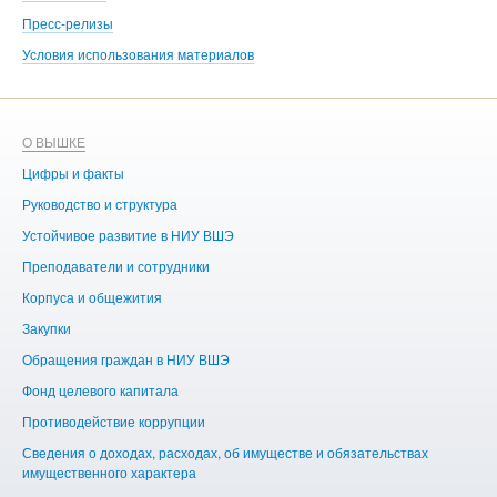
Пресс-релизы
Условия использования материалов
О ВЫШКЕ
ОБ
Цифры и факты
Ли
Руководство и структура
Дов
Устойчивое развитие в НИУ ВШЭ
Ол
Преподаватели и сотрудники
При
Корпуса и общежития
Вы
Закупки
При
Обращения граждан в НИУ ВШЭ
Ас
Фонд целевого капитала
До
Противодействие коррупции
Цен
Сведения о доходах, расходах, об имуществе и обязательствах
Би
имущественного характера
Об