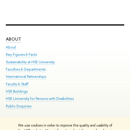
ABOUT
ST
About
Adm
Key Figures & Facts
Pr
Sustainability at HSE University
Un
Faculties & Departments
Gr
International Partnerships
Ex
Faculty & Staff
Su
HSE Buildings
Sem
HSE University for Persons with Disabilities
Bus
Public Enquiries
We use cookies in order to improve the quality and usability of
Edit