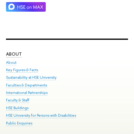
ABOUT
ST
About
Adm
Key Figures & Facts
Pr
Sustainability at HSE University
Un
Faculties & Departments
Gr
International Partnerships
Ex
Faculty & Staff
Su
HSE Buildings
Sem
HSE University for Persons with Disabilities
Bus
Public Enquiries