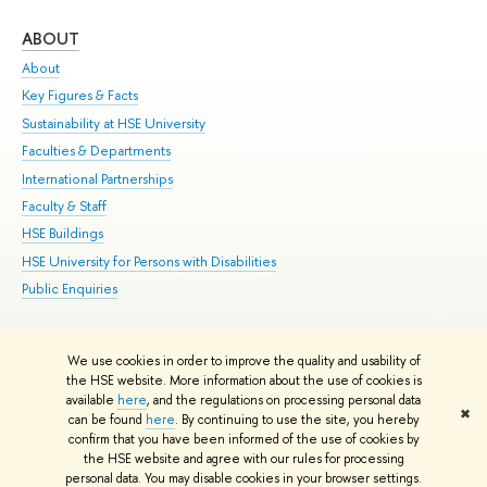
ABOUT
ST
About
Adm
Key Figures & Facts
Pr
Sustainability at HSE University
Un
Faculties & Departments
Gr
International Partnerships
Ex
Faculty & Staff
Su
HSE Buildings
Sem
HSE University for Persons with Disabilities
Bus
Public Enquiries
We use cookies in order to improve the quality and usability of
Edit
the HSE website. More information about the use of cookies is
© HSE University 1993–2026
Contacts
Copyright
Privacy Policy
Site
available
here
, and the regulations on processing personal data
✖
Map
can be found
here
. By continuing to use the site, you hereby
confirm that you have been informed of the use of cookies by
HSE Sans and HSE Slab fonts developed by the HSE Art and Design
the HSE website and agree with our rules for processing
School
personal data. You may disable cookies in your browser settings.