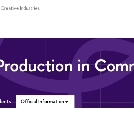
 Creative Industries
Production in Com
Official Information
dents