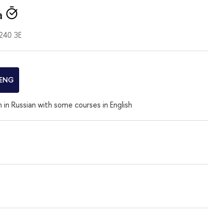
а
 240 ЗЕ
ENG
n in Russian with some courses in English