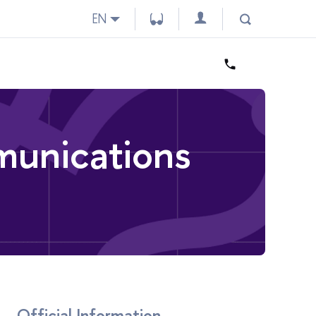
EN
munications
Official Information