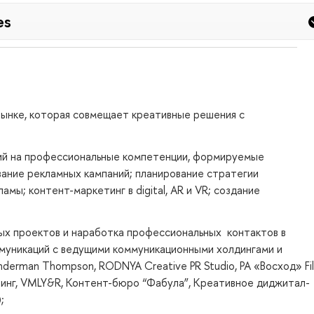
es
рынке, которая совмещает креативные решения с
рий на профессиональные компетенции, формируемые
ание рекламных кампаний; планирование стратегии
мы; контент-маркетинг в digital, AR и VR; создание
х проектов и наработка профессиональных контактов в
муникаций с ведущими коммуникационными холдингами и
nderman Thompson, RODNYA Creative PR Studio, РА «Восход» Fi
тинг, VMLY&R, Контент-бюро “Фабула”, Креативное диджитал-
;