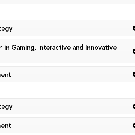
ategy
in Gaming, Interactive and Innovative
ment
ategy
ment