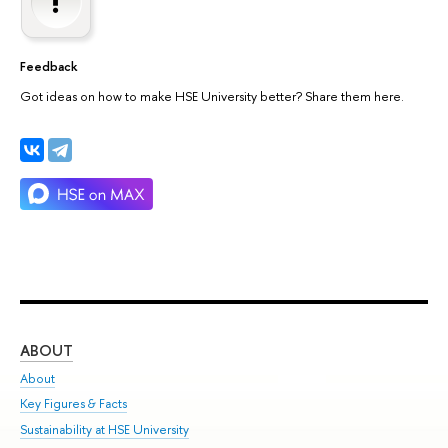
Feedback
Got ideas on how to make HSE University better? Share them here.
ABOUT
ST
About
Adm
Key Figures & Facts
Pr
Sustainability at HSE University
Un