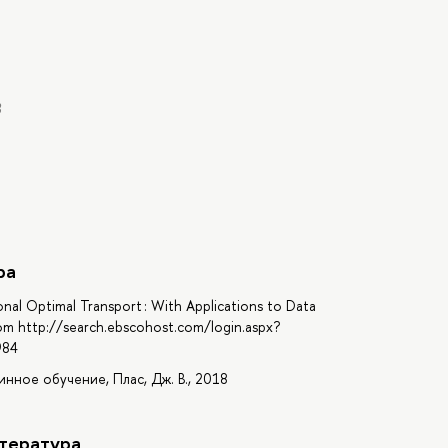
B
ра
nal Optimal Transport : With Applications to Data
rom http://search.ebscohost.com/login.aspx?
984
инное обучение, Плас, Дж. В., 2018
тература