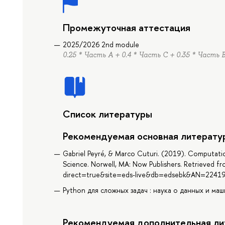
Промежуточная аттестация
2025/2026 2nd module
0.25 * Часть А + 0.4 * Часть C + 0.35 * Часть 
Список литературы
Рекомендуемая основная литерату
Gabriel Peyré, & Marco Cuturi. (2019). Computatio
Science. Norwell, MA: Now Publishers. Retrieved f
direct=true&site=eds-live&db=edsebk&AN=2241
Python для сложных задач : наука о данных и маш
Рекомендуемая дополнительная ли