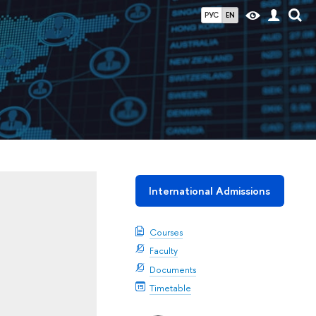
РУС
EN
International Admissions
Courses
Faculty
Documents
Timetable