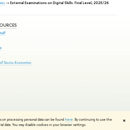
ses
→
External Examinations on Digital Skills. Final Level, 2025/26
SOURCES
taff
se
 of Socio-Economic
Edit
ns on processing personal data can be found
here
. By continuing to use the
✖
l data. You may disable cookies in your browser settings.