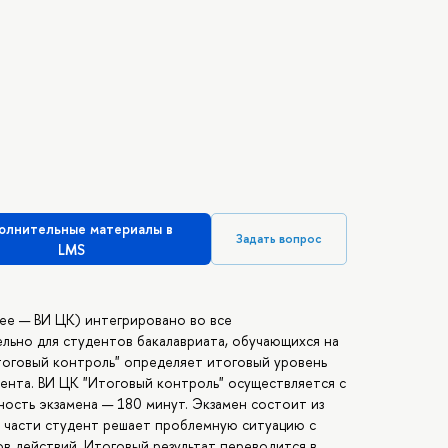
олнительные материалы в
Задать вопрос
LMS
ее — ВИ ЦК) интегрировано во все
льно для студентов бакалавриата, обучающихся на
Итоговый контроль" определяет итоговый уровень
нта. ВИ ЦК "Итоговый контроль" осуществляется с
ость экзамена — 180 минут. Экзамен состоит из
й части студент решает проблемную ситуацию с
в действий. Итоговый результат переводится в