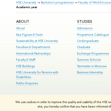
HSE University
→
Bachelor's programmes
→
Faculty of World Econom
Academic year
ABOUT
STUDIES
About
Admissions
Key Figures & Facts
Programme Catalogue
Sustainability at HSE University
Undergraduate
Faculties & Departments
Graduate
International Partnerships
Exchange Programmes
Faculty & Staff
Summer Schools
HSE Buildings
Semester in Moscow
HSE University for Persons with
Business Internship
Disabilities
Public Enquiries
© HSE University 1993–2026
Contacts
Copyright
Privacy Policy
Si
We use cookies in order to improve the quality and usability of the HSE w
HSE Sans and HSE Slab fonts developed by the HSE Art and Design 
site, you hereby confirm that you have been informed of 