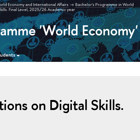
orld Economy and International Affairs
Bachelor's Programme in World
Skills. Final Level, 2025/26 Academic year
gramme 'World Economy'
tudents
ions on Digital Skills.