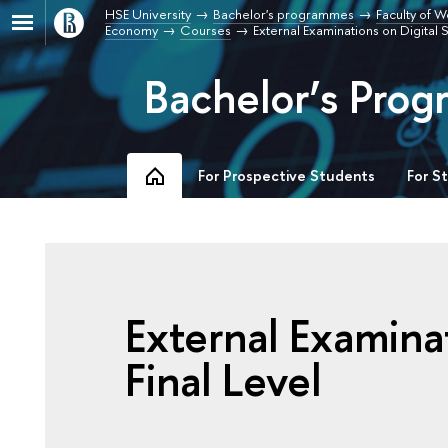
HSE University
Bachelor's programmes
Faculty of W
Economy
Courses
External Examinations on Digital 
Bachelor’s Pro
For Prospective Students
For S
External Examinat
Final Level