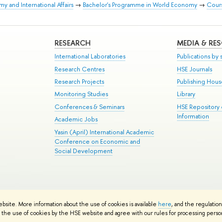
y and International Affairs
→
Bachelor's Programme in World Economy
→
Cour
RESEARCH
MEDIA & RE
International Laboratories
Publications by s
Research Centres
HSE Journals
Research Projects
Publishing Hou
Monitoring Studies
Library
Conferences & Seminars
HSE Repository
Information
Academic Jobs
Yasin (April) International Academic
Conference on Economic and
Social Development
te Map
ebsite. More information about the use of cookies is available
here
, and the regulatio
School
the use of cookies by the HSE website and agree with our rules for processing persona