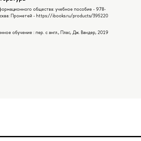
нформационного общества: учебное пособие - 978-
сква: Прометей - https://ibooks.ru/products/395220
нное обучение : пер. с англ., Плас, Дж. Вандер, 2019