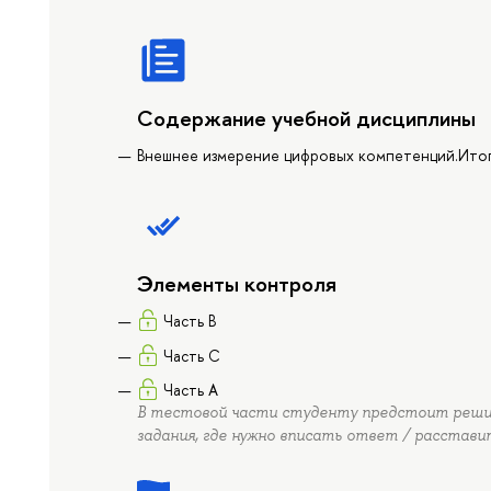
Содержание учебной дисциплины
Внешнее измерение цифровых компетенций.Ито
Элементы контроля
Часть B
Часть C
Часть А
В тестовой части студенту предстоит реши
задания, где нужно вписать ответ / расставит