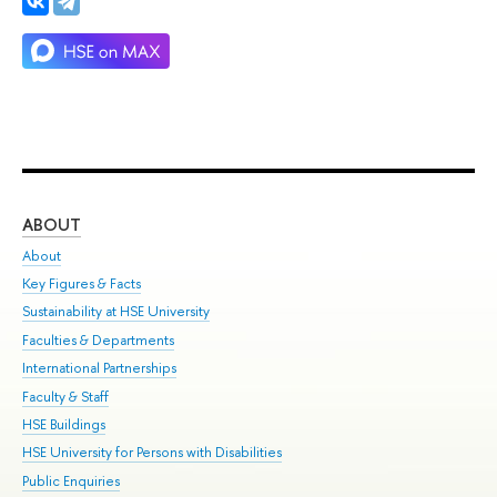
ABOUT
ST
About
Adm
Key Figures & Facts
Pr
Sustainability at HSE University
Un
Faculties & Departments
Gr
International Partnerships
Ex
Faculty & Staff
Su
HSE Buildings
Sem
HSE University for Persons with Disabilities
Bus
Public Enquiries