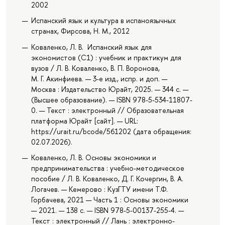
2002
Испанский язык и культура в испаноязычных
странах, Фирсова, Н. М., 2012
Коваленко, Л. В. Испанский язык для
экономистов (C1) : учебник и практикум для
вузов / Л. В. Коваленко, В. П. Воронова,
М. Г. Акинфиева. — 3-е изд., испр. и доп. —
Москва : Издательство Юрайт, 2025. — 344 с. —
(Высшее образование). — ISBN 978-5-534-11807-
0. — Текст : электронный // Образовательная
платформа Юрайт [сайт]. — URL:
https://urait.ru/bcode/561202 (дата обращения:
02.07.2026).
Коваленко, Л. В. Основы экономики и
предпринимательства : учебно-методическое
пособие / Л. В. Коваленко, Д. Г. Кочергин, В. А.
Логачев. — Кемерово : КузГТУ имени Т.Ф.
Горбачева, 2021 — Часть 1 : Основы экономики
— 2021. — 138 с. — ISBN 978-5-00137-255-4. —
Текст : электронный // Лань : электронно-