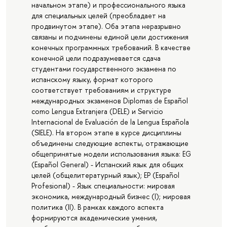
начальном этапе) и профессионального языка
для специальных целей (преобладает на
продвинутом этапе). Оба этапа неразрывно
связаны и подчинены единой цели достижения
конечных программных требований. В качестве
конечной цели подразумевается сдача
студентами государственного экзамена по
испанскому языку, формат которого
соответствует требованиям и структуре
международных экзаменов Diplomas de Español
como Lengua Extranjera (DELE) и Servicio
Internacional de Evaluación de la Lengua Española
(SIELE). На втором этапе в курсе дисциплины
объединены следующие аспекты, отражающие
общепринятые модели использования языка: EG
(Español General) - Испанский язык для общих
целей (общелитературный язык); EP (Español
Profesional) - Язык специальности: мировая
экономика, международный бизнес (I); мировая
политика (II). В рамках каждого аспекта
формируются академические умения,