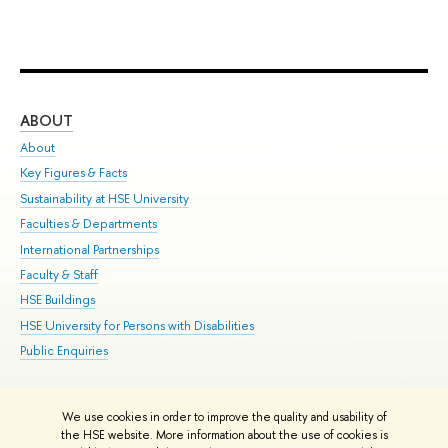
ABOUT
ST
About
Adm
Key Figures & Facts
Pr
Sustainability at HSE University
Un
Faculties & Departments
Gr
International Partnerships
Ex
Faculty & Staff
Su
HSE Buildings
Sem
HSE University for Persons with Disabilities
Bus
Public Enquiries
We use cookies in order to improve the quality and usability of
Edit
the HSE website. More information about the use of cookies is