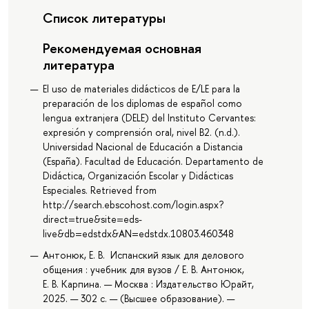
Список литературы
Рекомендуемая основная
литература
El uso de materiales didácticos de E/LE para la
preparación de los diplomas de español como
lengua extranjera (DELE) del Instituto Cervantes:
expresión y comprensión oral, nivel B2. (n.d.).
Universidad Nacional de Educación a Distancia
(España). Facultad de Educación. Departamento de
Didáctica, Organización Escolar y Didácticas
Especiales. Retrieved from
http://search.ebscohost.com/login.aspx?
direct=true&site=eds-
live&db=edstdx&AN=edstdx.10803.460348
Антонюк, Е. В. Испанский язык для делового
общения : учебник для вузов / Е. В. Антонюк,
Е. В. Карпина. — Москва : Издательство Юрайт,
2025. — 302 с. — (Высшее образование). —