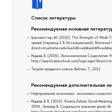
Список литературы
Рекомендуемая основная литерату
Грановеттер, М. (2010). The Strength of Weak Tie
связей (перевод З. В. Котельниковой). Retrieved 
direct=true&site=eds-live&db=edsbas&AN=edsba
Радаев, В. (2005). Экономическая Социология: У
http://search.ebscohost.com/login.aspx?direct
Теория праздного класса, Веблен, Т., 2011
Рекомендуемая дополнительная ли
Неформальная экономика : экономико-социологич
Радаев, В. В. (2010). Viviana Zelizer Social Meani
2004. ; Зелизер В. Социальное значение денег. М.
http://search.ebscohost.com/login.aspx?direct