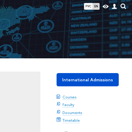
РУС
EN
International Admissions
Courses
Faculty
Documents
Timetable