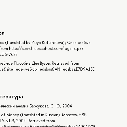
ра
s (translated by Zoya Kotelnikova) ; Сила слабых
from http://search.ebscohost.com/login.aspx?
s.C6F762E
чебное Пособие Для Вузов. Retrieved from
=true&site=eds-live&db=edsbas&AN=edsbas.E7D9A15E
тература
еский анализ, Барсукова, С. Ю., 2004
ng of Money (translated in Russian). Moscow, HSE,
 ГУ-ВШЭ, 2004. Retrieved from
=true&site=eds-live&db=edsbas&AN=edsbas.14901D0B