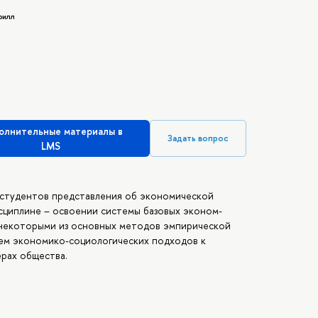
рилл
олнительные материалы в
Задать вопрос
LMS
 студентов представления об экономической
сциплине – освоении системы базовых эконом-
 некоторыми из основных методов эмпирической
ем экономико-социологических подходов к
ерах общества.