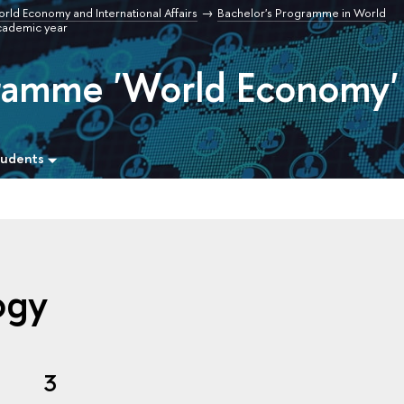
orld Economy and International Affairs
Bachelor's Programme in World
cademic year
gramme 'World Economy'
tudents
ogy
3