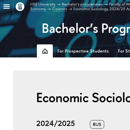
HSE University
Bachelor's programmes
Faculty of W
Economy
Courses
Economic Sociology, 2024/25 A
Bachelor’s Pro
For Prospective Students
For S
Economic Sociol
2024/2025
RUS