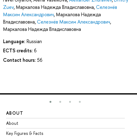
Zuev
,
Маркалова Надежда Владиславовна
,
Селезнёв
Максим Александрович
,
Маркалова Надежда
Владиславовна
,
Селезнёв Максим Александрович
,
Маркалова Надежда Владиславовна
Language:
Russian
ECTS credits:
6
Contact hours:
56
ABOUT
ST
About
Ad
Key Figures & Facts
Pr