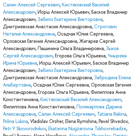
Салин Алексей Сергеевич
,
Кистяковский Василий
Александрович
,
Иорш Алексей Юрьевич
,
Басков Владимир
Александрович
,
Забило Екатерина Викторовна
,
Дмитриевская Анастасия Александровна
,
Строгович
Наталия Александровна
,
Осадчая Юлия Сергеевна
,
Орловская Евгения Александровна
,
Жигарев Сергей
Александрович
,
Пашинина Ольга Владимировна
,
Зыков
Сергей Александрович
,
Егорова Ольга Юрьевна
,
Чмырева
Ирина Юрьевна
,
Иорш Алексей Юрьевич
,
Басков Владимир
Александрович
,
Забило Екатерина Викторовна
,
Дмитриевская Анастасия Александровна
,
Забродина Елена
Альбертовна
,
Осадчая Юлия Сергеевна
,
Орловская Евгения
Александровна
,
Егорова Ольга Юрьевна
,
Филиппова Анна
Константиновна
,
Кистяковский Василий Александрович
,
Филиппова Анна Константиновна
,
Поликарпова Дарина
Александровна
,
Салин Алексей Сергеевич
,
Tatiana Bakina
,
Polina Lukina
,
Vladislav Orsher
,
Elena Rymshina
,
Pavel Shvedov
,
Petr Y Skovorodnikov
,
Ekaterina Nugzarovna Tskhovrebadze
,
Pavel Ulyanov
,
Alena Vaselkova
,
Alexander Zhuravlev
,
Dmitry