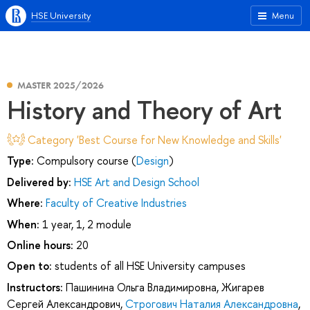
HSE University
Menu
MASTER 2025/2026
History and Theory of Art
Category 'Best Course for New Knowledge and Skills'
Type:
Compulsory course (
Design
)
Delivered by:
HSE Art and Design School
Where:
Faculty of Creative Industries
When:
1 year, 1, 2 module
Online hours:
20
Open to:
students of all HSE University campuses
Instructors:
Пашинина Ольга Владимировна
,
Жигарев
Сергей Александрович
,
Строгович Наталия Александровна
,