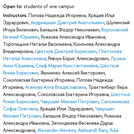
Open to:
students of one campus
Instructors:
Попова Надежда Игоревна
,
Хрящев Илья
Эдуардович
,
Андрияшкин Дмитрий Анатольевич
,
Шулинский
Игорь Виленович
,
Балашов Федор Николаевич
,
Вороновский
Евгений Юрьевич
,
Рожкова Александра Ивановна
,
Торопицына Наталья Васильевна
,
Кононова Александра
Владимировна
,
Цветков Дмитрий Борисович
,
Платонова
Наталья Алексеевна
,
Ривчун Борис Александрович
,
Лузина
Анна Юрьевна
,
Скаф Мария Константиновна
,
Шестков
Роман Борисович
,
Якименко Алексей Викторович
,
Соколовская Екатерина Игоревна
,
Попова Надежда
Игоревна
,
Агамова Алла Владиславовна
,
Трахтенберг Вера
Александровна
,
Соколовская Екатерина Игоревна
,
Шестков
Роман Борисович
,
Чавушьян Михаил Петрович
,
Сапожникова
Софья Олеговна
,
Хрящев Илья Эдуардович
,
Чавушьян
Михаил Петрович
,
Балашов Федор Николаевич
,
Рожкова
Александра Ивановна
,
Зелонджева-Весенёва Дарья
Александровна
,
Alexander Alexeev
,
Aleksandr Baru
,
Yulia