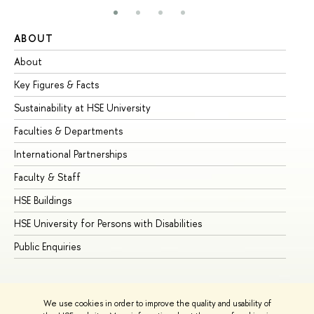
ABOUT
ST
About
Ad
Key Figures & Facts
Pr
Sustainability at HSE University
Un
Faculties & Departments
Gr
International Partnerships
Ex
Faculty & Staff
Su
HSE Buildings
Su
HSE University for Persons with Disabilities
Se
Public Enquiries
Bus
We use cookies in order to improve the quality and usability of