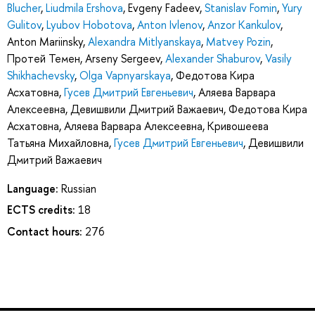
Blucher
,
Liudmila Ershova
,
Evgeny Fadeev
,
Stanislav Fomin
,
Yury
Gulitov
,
Lyubov Hobotova
,
Anton Ivlenov
,
Anzor Kankulov
,
Anton Mariinsky
,
Alexandra Mitlyanskaya
,
Matvey Pozin
,
Протей Темен
,
Arseny Sergeev
,
Alexander Shaburov
,
Vasily
Shikhachevsky
,
Olga Vapnyarskaya
,
Федотова Кира
Асхатовна
,
Гусев Дмитрий Евгеньевич
,
Аляева Варвара
Алексеевна
,
Девишвили Дмитрий Важаевич
,
Федотова Кира
Асхатовна
,
Аляева Варвара Алексеевна
,
Кривошеева
Татьяна Михайловна
,
Гусев Дмитрий Евгеньевич
,
Девишвили
Дмитрий Важаевич
Language:
Russian
ECTS credits:
18
Contact hours:
276