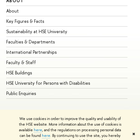
ABOUT
ST
About
Ad
Key Figures & Facts
Pr
Sustainability at HSE University
Un
Faculties & Departments
Gr
International Partnerships
Ex
Faculty & Staff
Su
HSE Buildings
Su
HSE University for Persons with Disabilities
Se
Public Enquiries
Bus
We use cookies in order to improve the quality and usability of
the HSE website. More information about the use of cookies is
available
here
, and the regulations on processing personal data
✖
can be found
here
. By continuing to use the site, you hereby
© HSE University 1993–2026
Contacts
Copyright
Privacy Policy