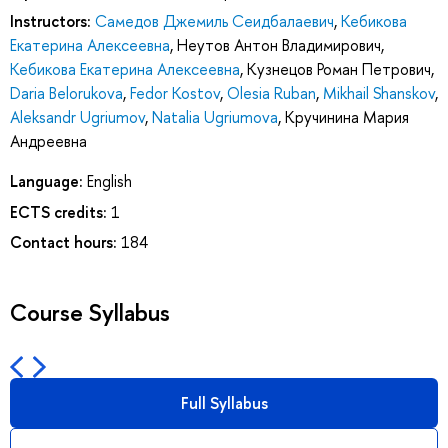
Instructors:
Самедов Джемиль Сеидбалаевич
,
Кебикова
Екатерина Алексеевна
,
Неутов Антон Владимирович
,
Кебикова Екатерина Алексеевна
,
Кузнецов Роман Петрович
,
Daria Belorukova
,
Fedor Kostov
,
Olesia Ruban
,
Mikhail Shanskov
,
Aleksandr Ugriumov
,
Natalia Ugriumova
,
Кручинина Мария
Андреевна
Language:
English
ECTS credits:
1
Contact hours:
184
Course Syllabus
Full Syllabus