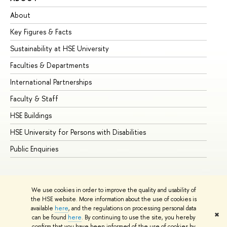
About
Ad
Key Figures & Facts
Pr
Sustainability at HSE University
Un
Faculties & Departments
Gr
International Partnerships
Ex
Faculty & Staff
Su
HSE Buildings
Su
HSE University for Persons with Disabilities
Se
Public Enquiries
Bus
We use cookies in order to improve the quality and usability of
the HSE website. More information about the use of cookies is
available
here
, and the regulations on processing personal data
✖
can be found
here
. By continuing to use the site, you hereby
© HSE University 1993–2026
Contacts
Copyright
Privacy Policy
confirm that you have been informed of the use of cookies by