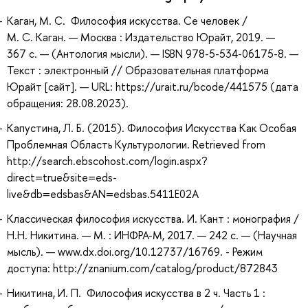
Каган, М. С. Философия искусства. Се человек /
М. С. Каган. — Москва : Издательство Юрайт, 2019. —
367 с. — (Антология мысли). — ISBN 978-5-534-06175-8. —
Текст : электронный // Образовательная платформа
Юрайт [сайт]. — URL: https://urait.ru/bcode/441575 (дата
обращения: 28.08.2023).
Капустина, Л. Б. (2015). Философия Искусства Как Особая
Проблемная Область Культурологии. Retrieved from
http://search.ebscohost.com/login.aspx?
direct=true&site=eds-
live&db=edsbas&AN=edsbas.5411E02A
Классическая философия искусства. И. Кант : монография /
Н.Н. Никитина. — М. : ИНФРА-М, 2017. — 242 с. — (Научная
мысль). — www.dx.doi.org/10.12737/16769. - Режим
доступа: http://znanium.com/catalog/product/872843
Никитина, И. П. Философия искусства в 2 ч. Часть 1 :