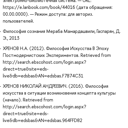
электронно-библиотечная система. — URL:
https://e.lanbook.com/book/44016 (дата обращения:
00.00.0000). — Режим доступа: для авториз.
пользователей.
Философия сознания Мераба Мамардашвили, Гаспарян, Д.
Э., 2013
ХРЕНОВ Н.А. (2012). Философия Искусства В Эпоху
Постмодернистских Экспериментов. Retrieved from
http://search.ebscohost.com/login.aspx?
direct=true&site=eds-
live&db=edsbas&AN=edsbas.F7B74C31
ХРЕНОВ НИКОЛАЙ АНДРЕЕВИЧ. (2016). Философия
искусства в ситуации возникновения концепта культуры
(начало). Retrieved from
http://search.ebscohost.com/login.aspx?
direct=true&site=eds-
live&db=edsbas&AN=edsbas.964FFD82