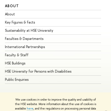
ABOUT
ST
About
Ad
Key Figures & Facts
Pr
Sustainability at HSE University
Un
Faculties & Departments
Gr
International Partnerships
Ex
Faculty & Staff
Su
HSE Buildings
Su
HSE University for Persons with Disabilities
Se
Public Enquiries
Bus
We use cookies in order to improve the quality and usability of
the HSE website. More information about the use of cookies is
available
here
, and the regulations on processing personal data