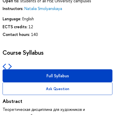
Open to:
students of all HSE University campuses
Instructors:
Natalia Smolyanskaya
Language:
English
ECTS credits:
12
Contact hours:
140
Course Syllabus
Full Syllabus
Ask Question
Abstract
Теоретическая дисциплина для художников и