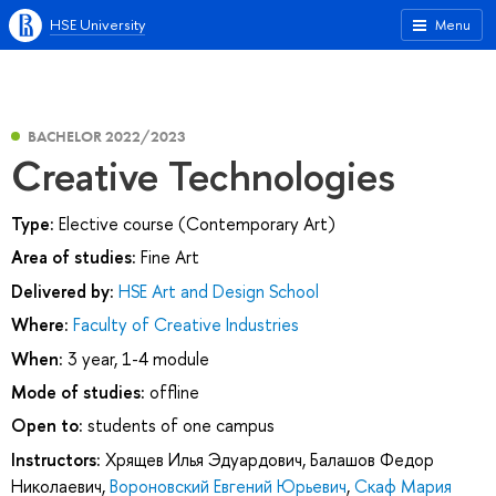
HSE University
Menu
BACHELOR 2022/2023
Сreative Technologies
Type:
Elective course (Contemporary Art)
Area of studies:
Fine Art
Delivered by:
HSE Art and Design School
Where:
Faculty of Creative Industries
When:
3 year, 1-4 module
Mode of studies:
offline
Open to:
students of one campus
Instructors:
Хрящев Илья Эдуардович
,
Балашов Федор
Николаевич
,
Вороновский Евгений Юрьевич
,
Скаф Мария