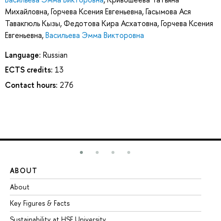
Михайловна
,
Горчева Ксения Евгеньевна
,
Гасымова Ася
Тавакгюль Кызы
,
Федотова Кира Асхатовна
,
Горчева Ксения
Евгеньевна
,
Васильева Эмма Викторовна
Language:
Russian
ECTS credits:
13
Contact hours:
276
ABOUT
ST
About
Ad
Key Figures & Facts
Pr
Sustainability at HSE University
Un