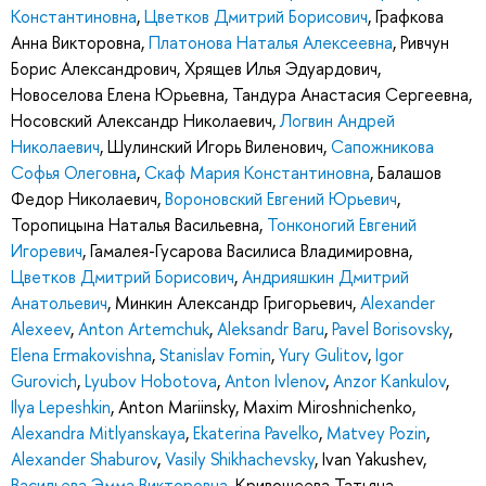
Константиновна
,
Цветков Дмитрий Борисович
,
Графкова
Анна Викторовна
,
Платонова Наталья Алексеевна
,
Ривчун
Борис Александрович
,
Хрящев Илья Эдуардович
,
Новоселова Елена Юрьевна
,
Тандура Анастасия Сергеевна
,
Носовский Александр Николаевич
,
Логвин Андрей
Николаевич
,
Шулинский Игорь Виленович
,
Сапожникова
Софья Олеговна
,
Скаф Мария Константиновна
,
Балашов
Федор Николаевич
,
Вороновский Евгений Юрьевич
,
Торопицына Наталья Васильевна
,
Тонконогий Евгений
Игоревич
,
Гамалея-Гусарова Василиса Владимировна
,
Цветков Дмитрий Борисович
,
Андрияшкин Дмитрий
Анатольевич
,
Минкин Александр Григорьевич
,
Alexander
Alexeev
,
Anton Artemchuk
,
Aleksandr Baru
,
Pavel Borisovsky
,
Elena Ermakovishna
,
Stanislav Fomin
,
Yury Gulitov
,
Igor
Gurovich
,
Lyubov Hobotova
,
Anton Ivlenov
,
Anzor Kankulov
,
Ilya Lepeshkin
,
Anton Mariinsky
,
Maxim Miroshnichenko
,
Alexandra Mitlyanskaya
,
Ekaterina Pavelko
,
Matvey Pozin
,
Alexander Shaburov
,
Vasily Shikhachevsky
,
Ivan Yakushev
,
Васильева Эмма Викторовна
,
Кривошеева Татьяна