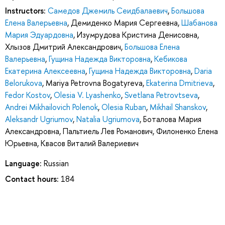
Instructors:
Самедов Джемиль Сеидбалаевич
,
Большова
Елена Валерьевна
,
Демиденко Мария Сергеевна
,
Шабанова
Мария Эдуардовна
,
Изумрудова Кристина Денисовна
,
Хлызов Дмитрий Александрович
,
Большова Елена
Валерьевна
,
Гущина Надежда Викторовна
,
Кебикова
Екатерина Алексеевна
,
Гущина Надежда Викторовна
,
Daria
Belorukova
,
Mariya Petrovna Bogatyreva
,
Ekaterina Dmitrieva
,
Fedor Kostov
,
Olesia V. Lyashenko
,
Svetlana Petrovtseva
,
Andrei Mikhailovich Polenok
,
Olesia Ruban
,
Mikhail Shanskov
,
Aleksandr Ugriumov
,
Natalia Ugriumova
,
Боталова Мария
Александровна
,
Пальтиель Лев Романович
,
Филоненко Елена
Юрьевна
,
Квасов Виталий Валериевич
Language:
Russian
Contact hours:
184