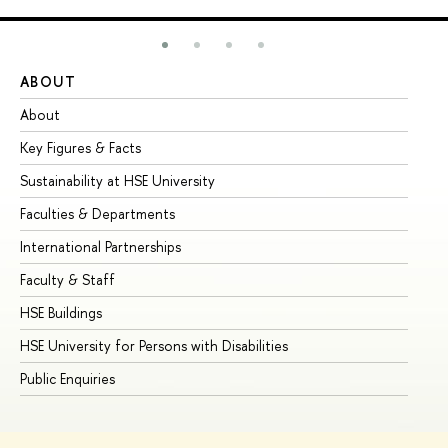
ABOUT
ST
About
Ad
Key Figures & Facts
Pr
Sustainability at HSE University
Un
Faculties & Departments
Gr
International Partnerships
Ex
Faculty & Staff
Su
HSE Buildings
Su
HSE University for Persons with Disabilities
Se
Public Enquiries
Bus