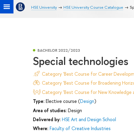
HSE University
HSE University Course Catalogue
Sp
BACHELOR 2022/2023
Special technologies
Category 'Best Course for Career Developm
Category 'Best Course for Broadening Horizo
Category 'Best Course for New Knowledge an
Type:
Elective course (
Design
)
Area of studies:
Design
Delivered by:
HSE Art and Design School
Where:
Faculty of Creative Industries