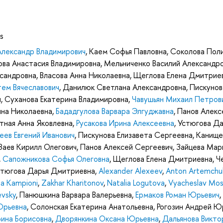
s
Александр Владимирович
,
Каем Софья Павловна
,
Соколова Пол
ва Анастасия Владимировна
,
Мельниченко Василий Александр
сандровна
,
Власова Анна Николаевна
,
Щеглова Елена Дмитрие
ем Вячеславович
,
Данилюк Светлана Александровна
,
Пискунов
ч
,
Суханова Екатерина Владимировна
,
Чавушьян Михаил Петров
нна Николаевна
,
Бададгулова Варвара Элгуджавна
,
Панов Алекс
тная Анна Яковлевна
,
Русакова Ирина Алексеевна
,
Устюгова Да
еев Евгений Иванович
,
Пискунова Елизавета Сергеевна
,
Канище
Заев Кирилл Олегович
,
Панов Алексей Сергеевич
,
Зайцева Мар
,
Сапожникова Софья Олеговна
,
Щеглова Елена Дмитриевна
,
Ч
стюгова Дарья Дмитриевна
,
Alexander Alexeev
,
Anton Artemchu
na Kampioni
,
Zakhar Kharitonov
,
Natalia Logutova
,
Vyacheslav Mos
evsky
,
Панюшкина Варвара Валерьевна
,
Ермаков Роман Юрьевич
,
Юрьевна
,
Солонская Екатерина Анатольевна
,
Рогозин Андрей Ю
рина Борисовна
,
Дворянкина Оксана Юрьевна
,
Дальянова Викто