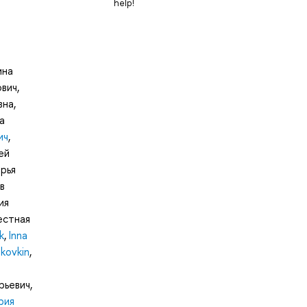
help!
ина
ович
,
вна
,
а
ич
,
ей
рья
в
ия
естная
k
,
Inna
kovkin
,
рьевич
,
рия