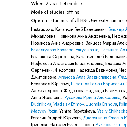
When:
2 year, 1-4 module
Mode of studies:
offline
Open to:
students of all HSE University campuse
Instructors:
Качалкин Глеб Валерьевич
,
Блюхер 
Михайловна
,
Новикова Анна Андреевна
,
Нефедо
Новикова Анна Андреевна
,
Зайцева Мария Алек
Бададгулова Варвара Элгуджавна
,
Латышев Арт
Елизавета Сергеевна
,
Качалкин Глеб Валерьеви
Нефедова Анастасия Владимировна
,
Власова А
Сергеевич
,
Федотова Надежда Вадимовна
,
Чес
Дмитриевна
,
Агамова Алла Владиславовна
,
Фад
Всеволод Юрьевич
,
Шестков Роман Борисович
,
Александровна
,
Федотова Надежда Вадимовна
Анна Яковлевна
,
Русакова Ирина Алексеевна
,
У
Dudnikova
,
Vladislav Efimov
,
Liudmila Ershova
,
Poli
Matvey Pozin
,
Yanina Rapatskaya
,
Vasily Shikhach
Рогозин Андрей Юрьевич
,
Дворянкина Оксана 
Гриценко Наталья Вячеславовна
,
Рыжкова Екате