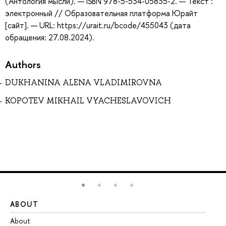
(Антология мысли). — ISBN 978-5-534-05835-2. — Текст :
электронный // Образовательная платформа Юрайт
[сайт]. — URL: https://urait.ru/bcode/455043 (дата
обращения: 27.08.2024).
Authors
DUKHANINA ALENA VLADIMIROVNA
KOPOTEV MIKHAIL VYACHESLAVOVICH
ABOUT
ST
About
Ad