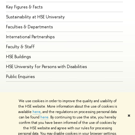
Key Figures & Facts
Pr
Sustainability at HSE University
Un
Faculties & Departments
Gr
International Partnerships
Ex
Faculty & Staff
Su
HSE Buildings
Su
HSE University for Persons with Disabilities
Se
Public Enquiries
Bus
We use cookies in order to improve the quality and usability of
the HSE website. More information about the use of cookies is
available
here
, and the regulations on processing personal data
✖
can be found
here
. By continuing to use the site, you hereby
© HSE University 1993–2026
Contacts
Copyright
Privacy Policy
confirm that you have been informed of the use of cookies by
Site Map
the HSE website and agree with our rules for processing
personal data. You may disable cookies in your browser settings.