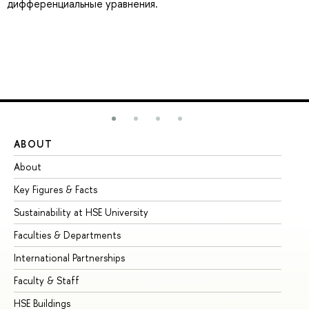
дифференциальные уравнения.
ABOUT
ST
About
Ad
Key Figures & Facts
Pr
Sustainability at HSE University
Un
Faculties & Departments
Gr
International Partnerships
Ex
Faculty & Staff
Su
HSE Buildings
Su