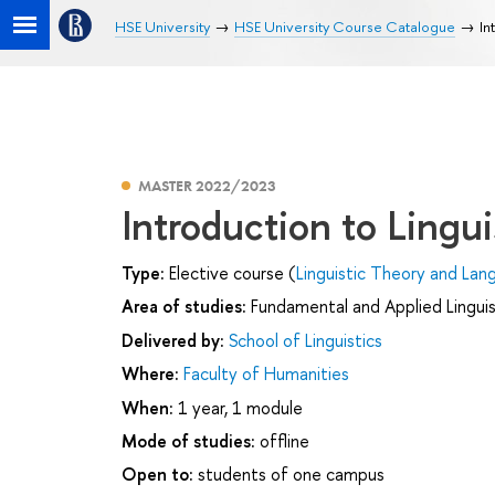
HSE University
HSE University Course Catalogue
In
MASTER 2022/2023
Introduction to Lingui
Type:
Elective course (
Linguistic Theory and Lan
Area of studies:
Fundamental and Applied Linguis
Delivered by:
School of Linguistics
Where:
Faculty of Humanities
When:
1 year, 1 module
Mode of studies:
offline
Open to:
students of one campus