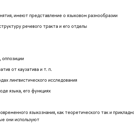
нятия, имеют представление о языковом разнообразии
структуру речевого тракта и его отделы
 оппозиции
тив от каузатива и т. п.
дах лингвистического исследования
оде языка, его функциях
временного языкознания, как теоретического так и прикладно
рые они используют