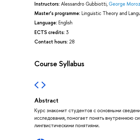
Instructors:
Alessandro Gubbiotti
,
George Moro
Master’s programme:
Linguistic Theory and Lang
Language:
English
ECTS credits:
3
Contact hours:
28
Course Syllabus
Abstract
Курс знакомит студентов с основными сведени
исследования, помогает понять внутреннюю си
лингвистическими понятиями.