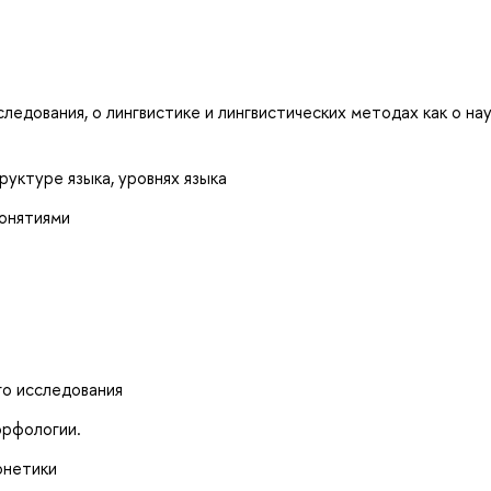
ледования, о лингвистике и лингвистических методах как о нау
уктуре языка, уровнях языка
понятиями
о исследования
орфологии.
онетики