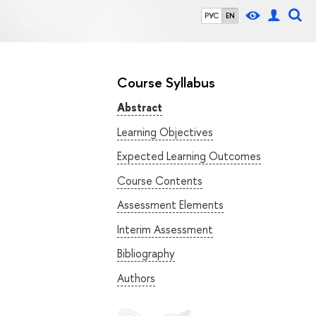
РУС
EN
Course Syllabus
Abstract
Learning Objectives
Expected Learning Outcomes
Course Contents
Assessment Elements
Interim Assessment
Bibliography
Authors