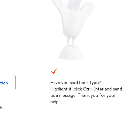
Have you spotted a typo?
tion
Highlight it, click Ctrl+Enter and send
us a message. Thank you for your
help!
е