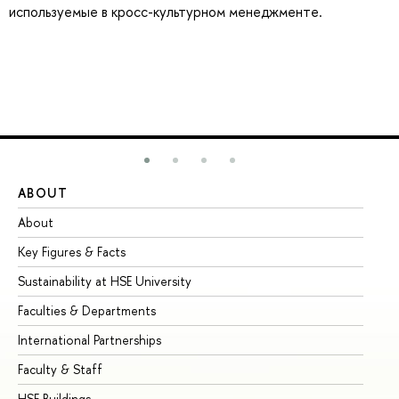
используемые в кросс-культурном менеджменте.
ABOUT
ST
About
Ad
Key Figures & Facts
Pr
Sustainability at HSE University
Un
Faculties & Departments
Gr
International Partnerships
Ex
Faculty & Staff
Su
HSE Buildings
Su