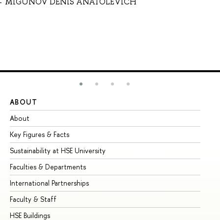
MIGUNOV DENIS ANATOLEVICH
ABOUT
ST
About
Ad
Key Figures & Facts
Pr
Sustainability at HSE University
Un
Faculties & Departments
Gr
International Partnerships
Ex
Faculty & Staff
Su
HSE Buildings
Su