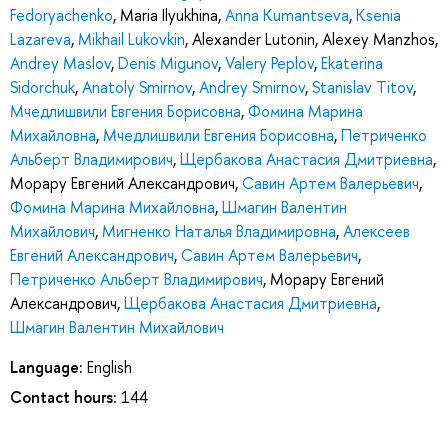
Fedoryachenko
,
Maria Ilyukhina
,
Anna Kumantseva
,
Ksenia
Lazareva
,
Mikhail Lukovkin
,
Alexander Lutonin
,
Alexey Manzhos
,
Andrey Maslov
,
Denis Migunov
,
Valery Peplov
,
Ekaterina
Sidorchuk
,
Anatoly Smirnov
,
Andrey Smirnov
,
Stanislav Titov
,
Мчедлишвили Евгения Борисовна
,
Фомина Марина
Михайловна
,
Мчедлишвили Евгения Борисовна
,
Петриченко
Альберт Владимирович
,
Щербакова Анастасия Дмитриевна
,
Морару Евгений Александрович
,
Савин Артем Валерьевич
,
Фомина Марина Михайловна
,
Шмагин Валентин
Михайлович
,
Мигненко Наталья Владимировна
,
Алексеев
Евгений Александрович
,
Савин Артем Валерьевич
,
Петриченко Альберт Владимирович
,
Морару Евгений
Александрович
,
Щербакова Анастасия Дмитриевна
,
Шмагин Валентин Михайлович
Language:
English
Contact hours:
144