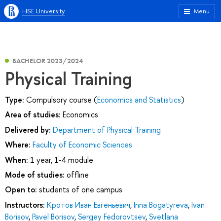
HSE University
Menu
BACHELOR 2023/2024
Physical Training
Type:
Compulsory course (
Economics and Statistics
)
Area of studies:
Economics
Delivered by:
Department of Physical Training
Where:
Faculty of Economic Sciences
When:
1 year, 1-4 module
Mode of studies:
offline
Open to:
students of one campus
Instructors:
Кротов Иван Евгеньевич
,
Inna Bogatyreva
,
Ivan
Borisov
,
Pavel Borisov
,
Sergey Fedorovtsev
,
Svetlana