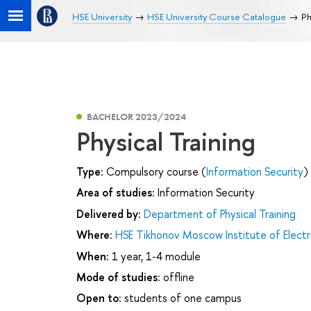
HSE University
HSE University Course Catalogue
Ph
BACHELOR 2023/2024
Physical Training
Type:
Compulsory course (
Information Security
)
Area of studies:
Information Security
Delivered by:
Department of Physical Training
Where:
HSE Tikhonov Moscow Institute of Elec
When:
1 year, 1-4 module
Mode of studies:
offline
Open to:
students of one campus