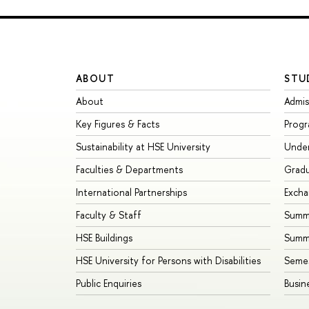
ABOUT
STU
About
Admis
Key Figures & Facts
Prog
Sustainability at HSE University
Unde
Faculties & Departments
Grad
International Partnerships
Exch
Faculty & Staff
Summe
HSE Buildings
Summ
HSE University for Persons with Disabilities
Seme
Public Enquiries
Busin