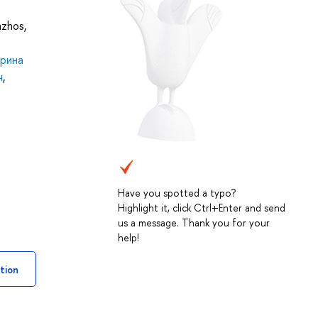
nzhos
,
рина
ч
,
Have you spotted a typo?
Highlight it, click Ctrl+Enter and send
us a message. Thank you for your
help!
tion