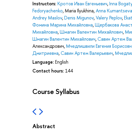
Instructors:
Кротов Иван Евгеньевич
,
Inna Bogat
Fedoryachenko
,
Maria Ilyukhina
,
Anna Kumantsev
Andrey Maslov
,
Denis Migunov
,
Valery Peplov
,
Eka
Фомина Марина Михайловна
,
Щербакова Анас
Михайловна
,
Шмагин Валентин Михайлович
,
Ми
Шмагин Валентин Михайлович
,
Савин Артем Ва
Александрович
,
Мчедлишвили Евгения Борисовн
Дмитриевна
,
Савин Артем Валерьевич
,
Мчедлиш
Language:
English
Contact hours:
144
Course Syllabus
Abstract