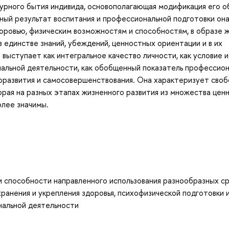
турного бытия индивида, основополагающая модификация его о
ный результат воспитания и профессиональной подготовки он
доровью, физическим возможностям и способностям, в образе ж
 единстве знаний, убеждений, ценностных ориентации и в их
выступает как интегральное качество личности, как условие и
льной деятельности, как обобщенный показатель профессион
моразвития и самосовершенствования. Она характеризует своб
рая на разных этапах жизненного развития из множества цен
олее значимы.
и способности направленного использования разнообразных с
хранения и укрепления здоровья, психофизической подготовки 
нальной деятельности