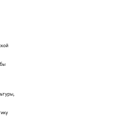
ской
обы
ьтуры,
тику