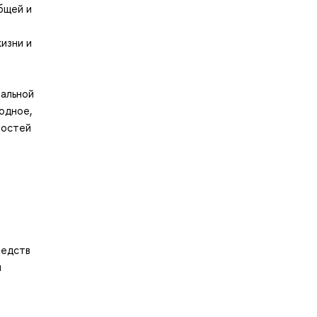
бщей и
а
изни и
альной
одное,
ностей
редств
и