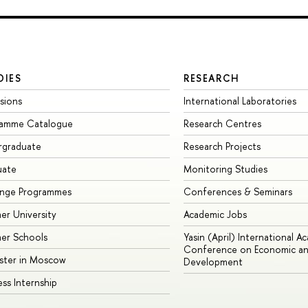
DIES
RESEARCH
sions
International Laboratories
ramme Catalogue
Research Centres
rgraduate
Research Projects
uate
Monitoring Studies
ange Programmes
Conferences & Seminars
r University
Academic Jobs
er Schools
Yasin (April) International A
Conference on Economic an
ster in Moscow
Development
ess Internship