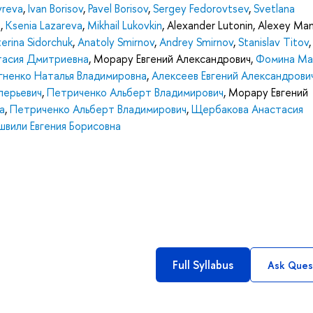
yreva
,
Ivan Borisov
,
Pavel Borisov
,
Sergey Fedorovtsev
,
Svetlana
a
,
Ksenia Lazareva
,
Mikhail Lukovkin
,
Alexander Lutonin
,
Alexey Ma
terina Sidorchuk
,
Anatoly Smirnov
,
Andrey Smirnov
,
Stanislav Titov
,
тасия Дмитриевна
,
Морару Евгений Александрович
,
Фомина Ма
гненко Наталья Владимировна
,
Алексеев Евгений Александрови
лерьевич
,
Петриченко Альберт Владимирович
,
Морару Евгений
а
,
Петриченко Альберт Владимирович
,
Щербакова Анастасия
вили Евгения Борисовна
Full Syllabus
Ask Ques