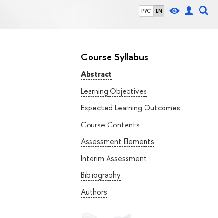
РУС
EN
Course Syllabus
Abstract
Learning Objectives
Expected Learning Outcomes
Course Contents
Assessment Elements
Interim Assessment
Bibliography
Authors