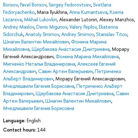
Borisov
,
Pavel Borisov
,
Sergey Fedorovtsev
,
Svetlana
Fedoryachenko
,
Maria Ilyukhina
,
Anna Kumantseva
,
Ksenia
Lazareva
,
Mikhail Lukovkin
,
Alexander Lutonin
,
Alexey Manzhos
,
Andrey Maslov
,
Denis Migunov
,
Valery Peplov
,
Ekaterina
Sidorchuk
,
Anatoly Smirnov
,
Andrey Smirnov
,
Stanislav Titov
,
Шмагин Валентин Михайлович
,
Фомина Марина
Михайловна
,
Щербакова Анастасия Дмитриевна
,
Морару
Евгений Александрович
,
Фомина Марина Михайловна
,
Мигненко Наталья Владимировна
,
Алексеев Евгений
Александрович
,
Савин Артем Валерьевич
,
Петриченко
Альберт Владимирович
,
Морару Евгений Александрович
,
Мчедлишвили Евгения Борисовна
,
Петриченко Альберт
Владимирович
,
Щербакова Анастасия Дмитриевна
,
Савин
Артем Валерьевич
,
Шмагин Валентин Михайлович
,
Мчедлишвили Евгения Борисовна
Language:
English
Contact hours:
144