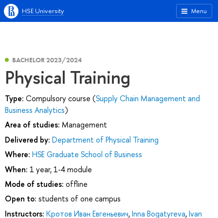
HSE University
Menu
BACHELOR 2023/2024
Physical Training
Type:
Compulsory course (
Supply Chain Management and
Business Analytics
)
Area of studies:
Management
Delivered by:
Department of Physical Training
Where:
HSE Graduate School of Business
When:
1 year, 1-4 module
Mode of studies:
offline
Open to:
students of one campus
Instructors:
Кротов Иван Евгеньевич
,
Inna Bogatyreva
,
Ivan