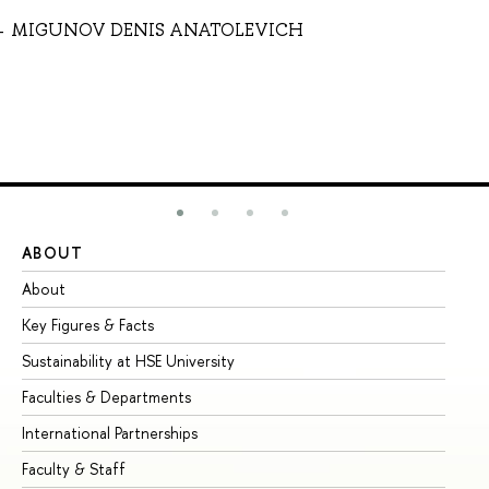
MIGUNOV DENIS ANATOLEVICH
ABOUT
ST
About
Ad
Key Figures & Facts
Pr
Sustainability at HSE University
Un
Faculties & Departments
Gr
International Partnerships
Ex
Faculty & Staff
Su