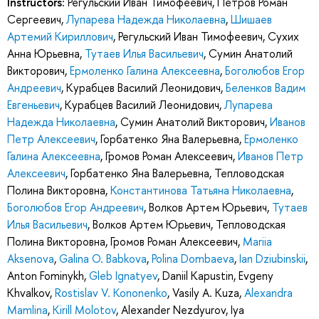
Instructors:
Регульский Иван Тимофеевич
,
Петров Роман
Сергеевич
,
Лупарева Надежда Николаевна
,
Шишаев
Артемий Кириллович
,
Регульский Иван Тимофеевич
,
Сухих
Анна Юрьевна
,
Тутаев Илья Васильевич
,
Сумин Анатолий
Викторович
,
Ермоленко Галина Алексеевна
,
Боголюбов Егор
Андреевич
,
Курабцев Василий Леонидович
,
Беленков Вадим
Евгеньевич
,
Курабцев Василий Леонидович
,
Лупарева
Надежда Николаевна
,
Сумин Анатолий Викторович
,
Иванов
Петр Алексеевич
,
Горбатенко Яна Валерьевна
,
Ермоленко
Галина Алексеевна
,
Громов Роман Алексеевич
,
Иванов Петр
Алексеевич
,
Горбатенко Яна Валерьевна
,
Тепловодская
Полина Викторовна
,
Константинова Татьяна Николаевна
,
Боголюбов Егор Андреевич
,
Волков Артем Юрьевич
,
Тутаев
Илья Васильевич
,
Волков Артем Юрьевич
,
Тепловодская
Полина Викторовна
,
Громов Роман Алексеевич
,
Mariia
Aksenova
,
Galina O. Babkova
,
Polina Dombaeva
,
Ian Dziubinskii
,
Anton Fominykh
,
Gleb Ignatyev
,
Daniil Kapustin
,
Evgeny
Khvalkov
,
Rostislav V. Kononenko
,
Vasily A. Kuza
,
Alexandra
Mamlina
,
Kirill Molotov
,
Alexander Nezdyurov
,
Iya