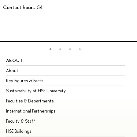
Contact hours:
54
ABOUT
ST
About
Ad
Key Figures & Facts
Pr
Sustainability at HSE University
Un
Faculties & Departments
Gr
International Partnerships
Ex
Faculty & Staff
Su
HSE Buildings
Su