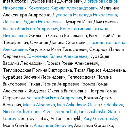
Instructors:
Пузырев Иван Дмитриевич
,
Логвинов Родион
Николаевич
,
Кочегаров Кирилл Александрович
,
Малинина
Александра Андреевна
,
Лупарева Надежда Николаевна
,
Логвинов Родион Николаевич
,
Пузырев Иван Дмитриевич
,
Боголюбов Егор Андреевич
,
Константинова Татьяна
Николаевна
,
Жидкова Оксана Витальевна
,
Регульский Иван
Тимофеевич
,
Смирнов Данила Сергеевич
,
Ермоленко Галина
Алексеевна
,
Регульский Иван Тимофеевич
,
Смирнов Данила
Сергеевич
,
Ермоленко Галина Алексеевна
,
Курабцев
Василий Леонидович
,
Громов Роман Алексеевич
,
Тепловодская Полина Викторовна
,
Тихая Лариса Андреевна
,
Курабцев Василий Леонидович
,
Тепловодская Полина
Викторовна
,
Тихая Лариса Андреевна
,
Громов Роман
Алексеевич
,
Жидкова Оксана Витальевна
,
Петров Роман
Сергеевич
,
Боголюбов Егор Андреевич
,
Волков Артем
Юрьевич
,
Mariia Aksenova
,
Ivan Ankudinov
,
Galina O. Babkova
,
Nicole Bodishteanu
,
Pavel Demenchuk
,
Ian Dziubinskii
,
Galina
Egorova
,
Sergey Filatov
,
Anton Fominykh
,
Yury Gaivoronsky
,
Maria Gavrilina
,
Alexander Golovlev
,
Anastasia Gorbatko
,