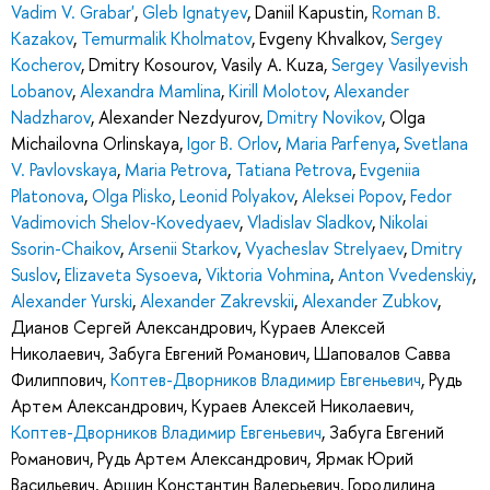
Vadim V. Grabar'
,
Gleb Ignatyev
,
Daniil Kapustin
,
Roman B.
Kazakov
,
Temurmalik Kholmatov
,
Evgeny Khvalkov
,
Sergey
Kocherov
,
Dmitry Kosourov
,
Vasily A. Kuza
,
Sergey Vasilyevish
Lobanov
,
Alexandra Mamlina
,
Kirill Molotov
,
Alexander
Nadzharov
,
Alexander Nezdyurov
,
Dmitry Novikov
,
Olga
Michailovna Orlinskaya
,
Igor B. Orlov
,
Maria Parfenya
,
Svetlana
V. Pavlovskaya
,
Maria Petrova
,
Tatiana Petrova
,
Evgeniia
Platonova
,
Olga Plisko
,
Leonid Polyakov
,
Aleksei Popov
,
Fedor
Vadimovich Shelov-Kovedyaev
,
Vladislav Sladkov
,
Nikolai
Ssorin-Chaikov
,
Arsenii Starkov
,
Vyacheslav Strelyaev
,
Dmitry
Suslov
,
Elizaveta Sysoeva
,
Viktoria Vohmina
,
Anton Vvedenskiy
,
Alexander Yurski
,
Alexander Zakrevskii
,
Alexander Zubkov
,
Дианов Сергей Александрович
,
Кураев Алексей
Николаевич
,
Забуга Евгений Романович
,
Шаповалов Савва
Филиппович
,
Коптев-Дворников Владимир Евгеньевич
,
Рудь
Артем Александрович
,
Кураев Алексей Николаевич
,
Коптев-Дворников Владимир Евгеньевич
,
Забуга Евгений
Романович
,
Рудь Артем Александрович
,
Ярмак Юрий
Васильевич
,
Аршин Константин Валерьевич
,
Городилина