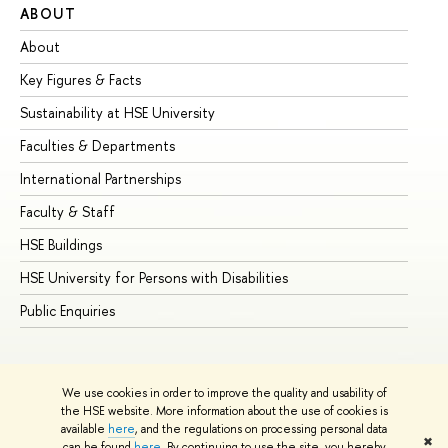
ABOUT
ST
About
Ad
Key Figures & Facts
Pr
Sustainability at HSE University
Un
Faculties & Departments
Gr
International Partnerships
Ex
Faculty & Staff
Su
HSE Buildings
Su
HSE University for Persons with Disabilities
Se
Public Enquiries
Bus
We use cookies in order to improve the quality and usability of
the HSE website. More information about the use of cookies is
available
here
, and the regulations on processing personal data
✖
can be found
here
. By continuing to use the site, you hereby