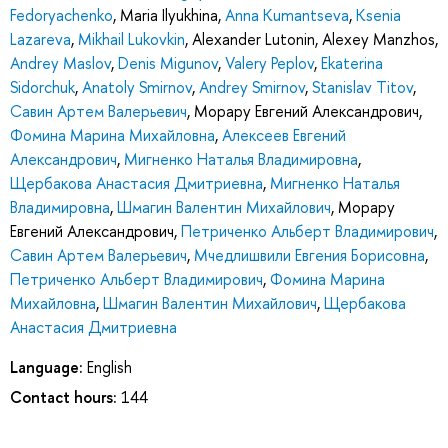
Fedoryachenko
,
Maria Ilyukhina
,
Anna Kumantseva
,
Ksenia
Lazareva
,
Mikhail Lukovkin
,
Alexander Lutonin
,
Alexey Manzhos
,
Andrey Maslov
,
Denis Migunov
,
Valery Peplov
,
Ekaterina
Sidorchuk
,
Anatoly Smirnov
,
Andrey Smirnov
,
Stanislav Titov
,
Савин Артем Валерьевич
,
Морару Евгений Александрович
,
Фомина Марина Михайловна
,
Алексеев Евгений
Александрович
,
Мигненко Наталья Владимировна
,
Щербакова Анастасия Дмитриевна
,
Мигненко Наталья
Владимировна
,
Шмагин Валентин Михайлович
,
Морару
Евгений Александрович
,
Петриченко Альберт Владимирович
,
Савин Артем Валерьевич
,
Мчедлишвили Евгения Борисовна
,
Петриченко Альберт Владимирович
,
Фомина Марина
Михайловна
,
Шмагин Валентин Михайлович
,
Щербакова
Анастасия Дмитриевна
Language:
English
Contact hours:
144