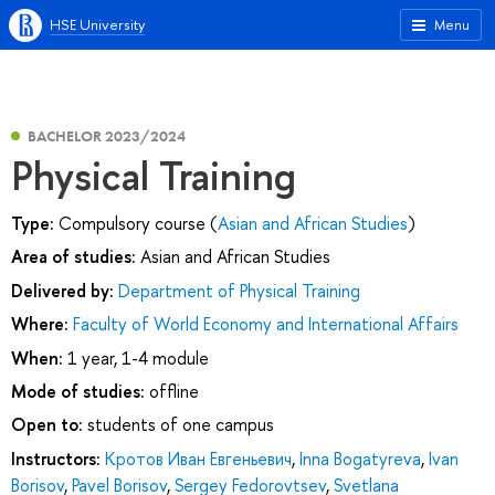
HSE University
Menu
BACHELOR 2023/2024
Physical Training
Type:
Compulsory course (
Asian and African Studies
)
Area of studies:
Asian and African Studies
Delivered by:
Department of Physical Training
Where:
Faculty of World Economy and International Affairs
When:
1 year, 1-4 module
Mode of studies:
offline
Open to:
students of one campus
Instructors:
Кротов Иван Евгеньевич
,
Inna Bogatyreva
,
Ivan
Borisov
,
Pavel Borisov
,
Sergey Fedorovtsev
,
Svetlana