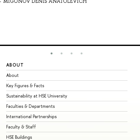
MIGUNOV DENIS ANATOLEVICH
ABOUT
ST
About
Ad
Key Figures & Facts
Pr
Sustainability at HSE University
Un
Faculties & Departments
Gr
International Partnerships
Ex
Faculty & Staff
Su
HSE Buildings
Su