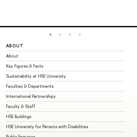
ABOUT
ST
About
Ad
Key Figures & Facts
Pr
Sustainability at HSE University
Un
Faculties & Departments
Gr
International Partnerships
Ex
Faculty & Staff
Su
HSE Buildings
Su
HSE University for Persons with Disabilities
Se
Public Enquiries
Bus