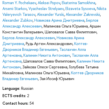
Roman Y. Pochekaev
,
Aleksei Popov
,
Ekaterina Samokhina
,
Arsenii Starkov
,
Vyacheslav Strelyaev
,
Elizaveta Sysoeva
,
Nikita
Valeryevich Tarasov
,
Alexander Yurski
,
Alexander Zakrevskii
,
Alexander Zubkov
,
Новикова Арина Дмитриевна
,
Берлов
Александр Алексеевич
,
Малинова Ольга Юрьевна
,
Аршин
Константин Валерьевич
,
Шаповалов Савва Филиппович
,
Берлов Александр Алексеевич
,
Новикова Арина
Дмитриевна
,
Рудь Артем Александрович
,
Коптев-
Дворников Владимир Евгеньевич
,
Таслахчян Алла
Артемовна
,
Калинин Никита Антонович
,
Таслахчян Алла
Артемовна
,
Шаповалов Савва Филиппович
,
Калинин Никита
Антонович
,
Зайкова Олеся Сергеевна
,
Голубева Татьяна
Михайловна
,
Малинова Ольга Юрьевна
,
Коптев-Дворников
Владимир Евгеньевич
,
Зая Иосиф Юрьевич
Language:
Russian
ECTS credits:
2
Contact hours:
54