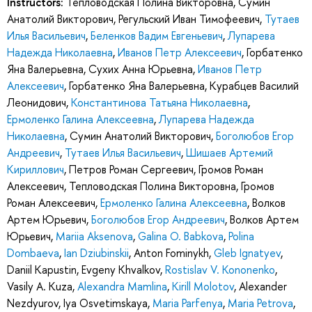
Instructors:
Тепловодская Полина Викторовна
,
Сумин
Анатолий Викторович
,
Регульский Иван Тимофеевич
,
Тутаев
Илья Васильевич
,
Беленков Вадим Евгеньевич
,
Лупарева
Надежда Николаевна
,
Иванов Петр Алексеевич
,
Горбатенко
Яна Валерьевна
,
Сухих Анна Юрьевна
,
Иванов Петр
Алексеевич
,
Горбатенко Яна Валерьевна
,
Курабцев Василий
Леонидович
,
Константинова Татьяна Николаевна
,
Ермоленко Галина Алексеевна
,
Лупарева Надежда
Николаевна
,
Сумин Анатолий Викторович
,
Боголюбов Егор
Андреевич
,
Тутаев Илья Васильевич
,
Шишаев Артемий
Кириллович
,
Петров Роман Сергеевич
,
Громов Роман
Алексеевич
,
Тепловодская Полина Викторовна
,
Громов
Роман Алексеевич
,
Ермоленко Галина Алексеевна
,
Волков
Артем Юрьевич
,
Боголюбов Егор Андреевич
,
Волков Артем
Юрьевич
,
Mariia Aksenova
,
Galina O. Babkova
,
Polina
Dombaeva
,
Ian Dziubinskii
,
Anton Fominykh
,
Gleb Ignatyev
,
Daniil Kapustin
,
Evgeny Khvalkov
,
Rostislav V. Kononenko
,
Vasily A. Kuza
,
Alexandra Mamlina
,
Kirill Molotov
,
Alexander
Nezdyurov
,
Iya Osvetimskaya
,
Maria Parfenya
,
Maria Petrova
,