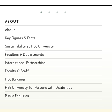
ABOUT
ST
About
Ad
Key Figures & Facts
Pr
Sustainability at HSE University
Un
Faculties & Departments
Gr
International Partnerships
Ex
Faculty & Staff
Su
HSE Buildings
Su
HSE University for Persons with Disabilities
Se
Public Enquiries
Bus