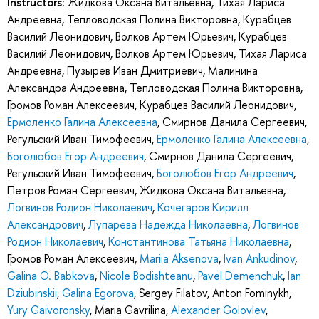
Instructors:
Жидкова Оксана Витальевна
,
Тихая Лариса
Андреевна
,
Тепловодская Полина Викторовна
,
Курабцев
Василий Леонидович
,
Волков Артем Юрьевич
,
Курабцев
Василий Леонидович
,
Волков Артем Юрьевич
,
Тихая Лариса
Андреевна
,
Пузырев Иван Дмитриевич
,
Малинина
Александра Андреевна
,
Тепловодская Полина Викторовна
,
Громов Роман Алексеевич
,
Курабцев Василий Леонидович
,
Ермоленко Галина Алексеевна
,
Смирнов Данила Сергеевич
,
Регульский Иван Тимофеевич
,
Ермоленко Галина Алексеевна
,
Боголюбов Егор Андреевич
,
Смирнов Данила Сергеевич
,
Регульский Иван Тимофеевич
,
Боголюбов Егор Андреевич
,
Петров Роман Сергеевич
,
Жидкова Оксана Витальевна
,
Логвинов Родион Николаевич
,
Кочегаров Кирилл
Александрович
,
Лупарева Надежда Николаевна
,
Логвинов
Родион Николаевич
,
Константинова Татьяна Николаевна
,
Громов Роман Алексеевич
,
Mariia Aksenova
,
Ivan Ankudinov
,
Galina O. Babkova
,
Nicole Bodishteanu
,
Pavel Demenchuk
,
Ian
Dziubinskii
,
Galina Egorova
,
Sergey Filatov
,
Anton Fominykh
,
Yury Gaivoronsky
,
Maria Gavrilina
,
Alexander Golovlev
,