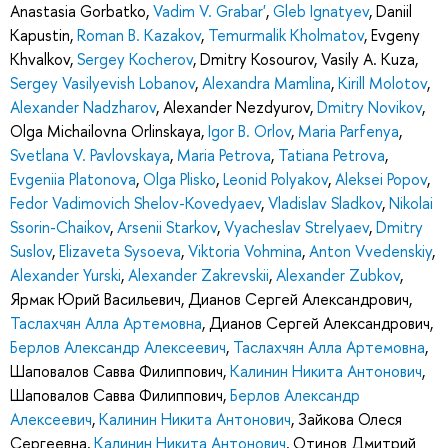
Anastasia Gorbatko
,
Vadim V. Grabar'
,
Gleb Ignatyev
,
Daniil
Kapustin
,
Roman B. Kazakov
,
Temurmalik Kholmatov
,
Evgeny
Khvalkov
,
Sergey Kocherov
,
Dmitry Kosourov
,
Vasily A. Kuza
,
Sergey Vasilyevish Lobanov
,
Alexandra Mamlina
,
Kirill Molotov
,
Alexander Nadzharov
,
Alexander Nezdyurov
,
Dmitry Novikov
,
Olga Michailovna Orlinskaya
,
Igor B. Orlov
,
Maria Parfenya
,
Svetlana V. Pavlovskaya
,
Maria Petrova
,
Tatiana Petrova
,
Evgeniia Platonova
,
Olga Plisko
,
Leonid Polyakov
,
Aleksei Popov
,
Fedor Vadimovich Shelov-Kovedyaev
,
Vladislav Sladkov
,
Nikolai
Ssorin-Chaikov
,
Arsenii Starkov
,
Vyacheslav Strelyaev
,
Dmitry
Suslov
,
Elizaveta Sysoeva
,
Viktoria Vohmina
,
Anton Vvedenskiy
,
Alexander Yurski
,
Alexander Zakrevskii
,
Alexander Zubkov
,
Ярмак Юрий Васильевич
,
Дианов Сергей Александрович
,
Таслахчян Алла Артемовна
,
Дианов Сергей Александрович
,
Берлов Александр Алексеевич
,
Таслахчян Алла Артемовна
,
Шаповалов Савва Филиппович
,
Калинин Никита Антонович
,
Шаповалов Савва Филиппович
,
Берлов Александр
Алексеевич
,
Калинин Никита Антонович
,
Зайкова Олеся
Сергеевна
,
Калинин Никита Антонович
,
Отинов Дмитрий